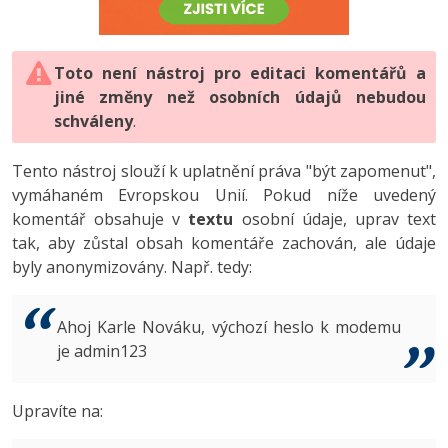
-80%
Vývojář mobilních aplikací
-80%
Python
Digitální gramotnost
Photoshop
HTML5, CSS3, Bootstrap, SEO
PHP
-80%
-30%
Specialista na AI a bigdata
-80%
JavaScript
Marketing
Toto není nástroj pro editaci komentářů a
Adobe Illustrator
SQL a databáze
JavaScript
jiné změny než osobních údajů nebudou
-80%
C# Game developer
-30%
PHP
WordPress
schváleny
Adobe Lightroom
.
Testování a verzování
Python
-80%
-30%
Webdesigner
-15%
C++
SEO
Adobe XD
Tento nástroj slouží k uplatnění práva "být zapomenut",
UML a návrhové vzory
HTML / CSS
vymáhaném Evropskou Unií. Pokud níže uvedený
-80%
Tester
-25%
Swift
UX
Adobe InDesign
komentář obsahuje v
textu
osobní údaje, uprav text
React
UML a návrhové vzory
tak, aby zůstal obsah komentáře zachován, ale údaje
-80%
Systémový administrátor
Kotlin
Business
Adobe After Effects
byly anonymizovány. Např. tedy:
Spring
MySQL/MariaDB
-80%
-25%
Grafik / UX/UI návrhář
-80%
C
Kryptoměny
Blender
ASP.NET MVC
MS-SQL
Ahoj Karle Nováku, výchozí heslo k modemu
-30%
3D grafik
VB.NET
je admin123
Copywriting
Inkscape
Django
SQLite
-80%
Projektový manažer
-80%
SQL
MS Office
Fotografování
Upravíte na:
Best practices
-80%
Databázový analytik
Návrh SW
Google Dokumenty