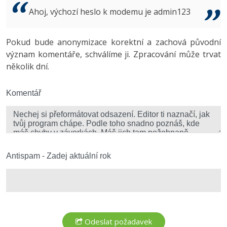
Video
Ahoj, výchozí heslo k modemu je admin123
-41%
Copywriter
Algoritmy
Time management
Ostatní
-10%
Pokud bude anonymizace korektní a zachová původní
WordPress specialista
Umělá inteligence (AI)
Windows
Fórum
význam komentáře, schválíme ji. Zpracování může trvat
několik dní.
SEO specialista
Pro děti
Linux
Více
Komentář
Sítě
Fórum
Kybernetická bezpečnost
Elektronický podpis
Antispam - Zadej aktuální rok
Fórum