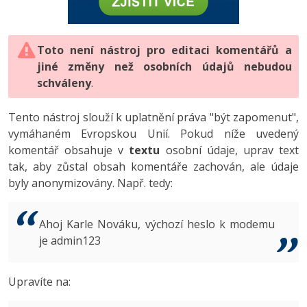
-80%
Vývojář mobilních aplikací
-80%
Python
Digitální gramotnost
Photoshop
HTML5, CSS3, Bootstrap, SEO
PHP
-80%
-30%
Specialista na AI a bigdata
-80%
JavaScript
Marketing
Toto není nástroj pro editaci komentářů a
Adobe Illustrator
SQL a databáze
JavaScript
jiné změny než osobních údajů nebudou
-80%
C# Game developer
-30%
PHP
WordPress
schváleny
Adobe Lightroom
.
Testování a verzování
Python
-80%
-30%
Webdesigner
-15%
C++
SEO
Adobe XD
Tento nástroj slouží k uplatnění práva "být zapomenut",
UML a návrhové vzory
HTML / CSS
vymáhaném Evropskou Unií. Pokud níže uvedený
-80%
Tester
-25%
Swift
UX
Adobe InDesign
komentář obsahuje v
textu
osobní údaje, uprav text
React
UML a návrhové vzory
tak, aby zůstal obsah komentáře zachován, ale údaje
-80%
Systémový administrátor
Kotlin
Business
Adobe After Effects
byly anonymizovány. Např. tedy:
Spring
MySQL/MariaDB
-80%
-25%
Grafik / UX/UI návrhář
-80%
C
Kryptoměny
Blender
ASP.NET MVC
MS-SQL
Ahoj Karle Nováku, výchozí heslo k modemu
-30%
3D grafik
VB.NET
je admin123
Copywriting
Inkscape
Django
SQLite
-80%
Projektový manažer
-80%
SQL
MS Office
Fotografování
Upravíte na:
Best practices
-80%
Databázový analytik
Návrh SW
Google Dokumenty