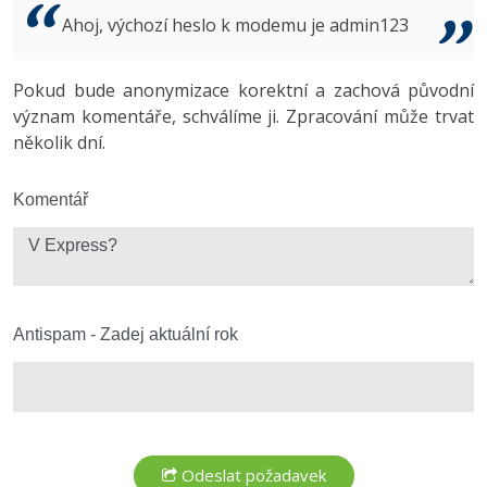
Video
Ahoj, výchozí heslo k modemu je admin123
-41%
Copywriter
Algoritmy
Time management
Ostatní
-10%
Pokud bude anonymizace korektní a zachová původní
WordPress specialista
Umělá inteligence (AI)
Windows
Fórum
význam komentáře, schválíme ji. Zpracování může trvat
několik dní.
SEO specialista
Pro děti
Linux
Více
Komentář
Sítě
Fórum
Kybernetická bezpečnost
Elektronický podpis
Antispam - Zadej aktuální rok
Fórum