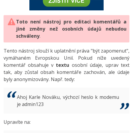
-80%
Vývojář mobilních aplikací
-80%
Python
Digitální gramotnost
Photoshop
HTML5, CSS3, Bootstrap, SEO
PHP
-80%
-30%
Specialista na AI a bigdata
-80%
JavaScript
Marketing
Toto není nástroj pro editaci komentářů a
Adobe Illustrator
SQL a databáze
JavaScript
jiné změny než osobních údajů nebudou
-80%
C# Game developer
-30%
PHP
WordPress
schváleny
Adobe Lightroom
.
Testování a verzování
Python
-80%
-30%
Webdesigner
-15%
C++
SEO
Adobe XD
Tento nástroj slouží k uplatnění práva "být zapomenut",
UML a návrhové vzory
HTML / CSS
vymáhaném Evropskou Unií. Pokud níže uvedený
-80%
Tester
-25%
Swift
UX
Adobe InDesign
komentář obsahuje v
textu
osobní údaje, uprav text
React
UML a návrhové vzory
tak, aby zůstal obsah komentáře zachován, ale údaje
-80%
Systémový administrátor
Kotlin
Business
Adobe After Effects
byly anonymizovány. Např. tedy:
Spring
MySQL/MariaDB
-80%
-25%
Grafik / UX/UI návrhář
-80%
C
Kryptoměny
Blender
ASP.NET MVC
MS-SQL
Ahoj Karle Nováku, výchozí heslo k modemu
-30%
3D grafik
VB.NET
je admin123
Copywriting
Inkscape
Django
SQLite
-80%
Projektový manažer
-80%
SQL
MS Office
Fotografování
Upravíte na:
Best practices
-80%
Databázový analytik
Návrh SW
Google Dokumenty