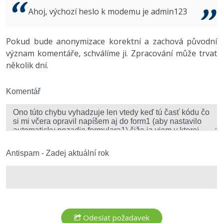
Video
Ahoj, výchozí heslo k modemu je admin123
-41%
Copywriter
Algoritmy
Time management
Ostatní
-10%
Pokud bude anonymizace korektní a zachová původní
WordPress specialista
Umělá inteligence (AI)
Windows
Fórum
význam komentáře, schválíme ji. Zpracování může trvat
několik dní.
SEO specialista
Pro děti
Linux
Více
Komentář
Sítě
Fórum
Kybernetická bezpečnost
Elektronický podpis
Antispam - Zadej aktuální rok
Fórum