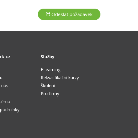
rk.cz
Služby
E-learning
tu
Rekvalifikační kurzy
 nás
Školení
Pro firmy
stému
 podmínky