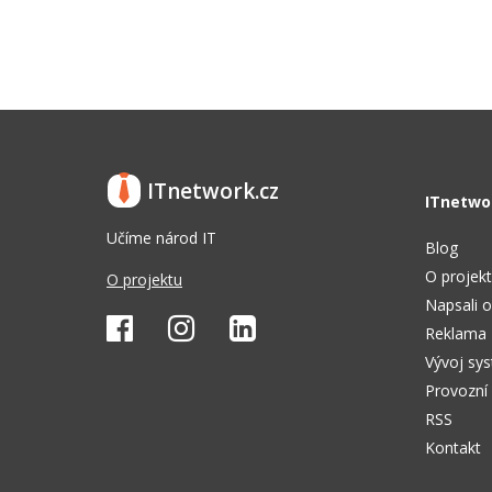
ITnetwork.cz
ITnetwo
Učíme národ IT
Blog
O projek
O projektu
Napsali o
Reklama
Vývoj sy
Provozní
RSS
Kontakt