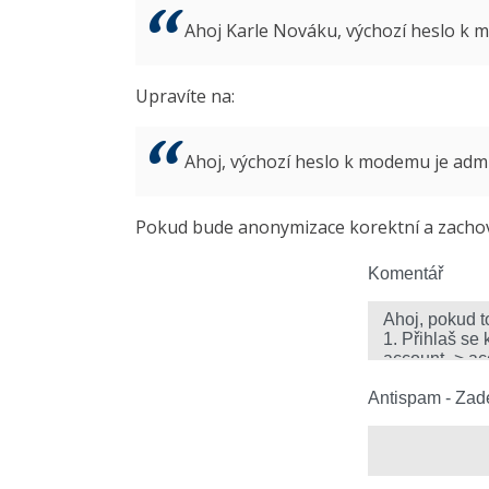
Ahoj Karle Nováku, výchozí heslo k
Upravíte na:
Ahoj, výchozí heslo k modemu je ad
Pokud bude anonymizace korektní a zachová
Komentář
Antispam - Zade