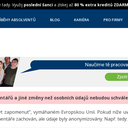
 tady. Využij
poslední šanci
a získej až
80 % extra kreditů ZDAR
ÍBĚHY ABSOLVENTŮ
BLOG
KARIÉRA
PRO FIRMY
Naučíme tě pracova
Zjistit
entářů a jiné změny než osobních údajů nebudou schvál
"být zapomenut", vymáhaném Evropskou Unií. Pokud níže 
mentáře zachován, ale údaje byly anonymizovány. Např. tedy: