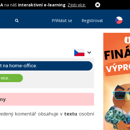
MA
na náš
interaktivní e-learning
.
Zjisti více:
Přihlásit se
Registrovat
t na home-office.
 více...
eny
.
uvedený komentář obsahuje v
textu
osobní