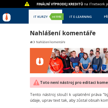
FINÁLNÍ VÝPRODEJ KREDITŮ
na ITnetwork je
IT KURZY
IT E-LEARNING
PŘ
od
0 Kč
Nahlášení komentáře
Nahlášení komentáře
Toto není nástroj pro editaci kom
Tento nástroj slouží k uplatnění práva 
údaje, uprav text tak, aby zůstal obsah ko