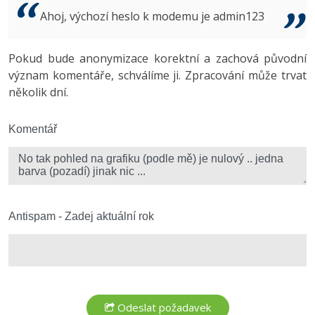
Video
Ahoj, výchozí heslo k modemu je admin123
-41%
Copywriter
Algoritmy
Time management
Ostatní
-10%
Pokud bude anonymizace korektní a zachová původní
WordPress specialista
Umělá inteligence (AI)
Windows
Fórum
význam komentáře, schválíme ji. Zpracování může trvat
několik dní.
SEO specialista
Pro děti
Linux
Více
Komentář
Sítě
Fórum
Kybernetická bezpečnost
Elektronický podpis
Antispam - Zadej aktuální rok
Fórum