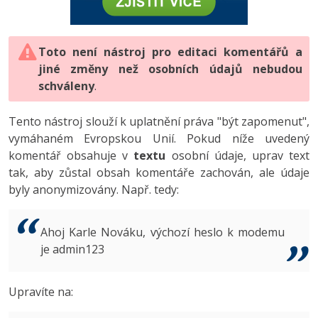
-80%
Vývojář mobilních aplikací
-80%
Python
Digitální gramotnost
Photoshop
HTML5, CSS3, Bootstrap, SEO
PHP
-80%
-30%
Specialista na AI a bigdata
-80%
JavaScript
Marketing
Toto není nástroj pro editaci komentářů a
Adobe Illustrator
SQL a databáze
JavaScript
jiné změny než osobních údajů nebudou
-80%
C# Game developer
-30%
PHP
WordPress
schváleny
Adobe Lightroom
.
Testování a verzování
Python
-80%
-30%
Webdesigner
-15%
C++
SEO
Adobe XD
Tento nástroj slouží k uplatnění práva "být zapomenut",
UML a návrhové vzory
HTML / CSS
vymáhaném Evropskou Unií. Pokud níže uvedený
-80%
Tester
-25%
Swift
UX
Adobe InDesign
komentář obsahuje v
textu
osobní údaje, uprav text
React
UML a návrhové vzory
tak, aby zůstal obsah komentáře zachován, ale údaje
-80%
Systémový administrátor
Kotlin
Business
Adobe After Effects
byly anonymizovány. Např. tedy:
Spring
MySQL/MariaDB
-80%
-25%
Grafik / UX/UI návrhář
-80%
C
Kryptoměny
Blender
ASP.NET MVC
MS-SQL
Ahoj Karle Nováku, výchozí heslo k modemu
-30%
3D grafik
VB.NET
je admin123
Copywriting
Inkscape
Django
SQLite
-80%
Projektový manažer
-80%
SQL
MS Office
Fotografování
Upravíte na:
Best practices
-80%
Databázový analytik
Návrh SW
Google Dokumenty