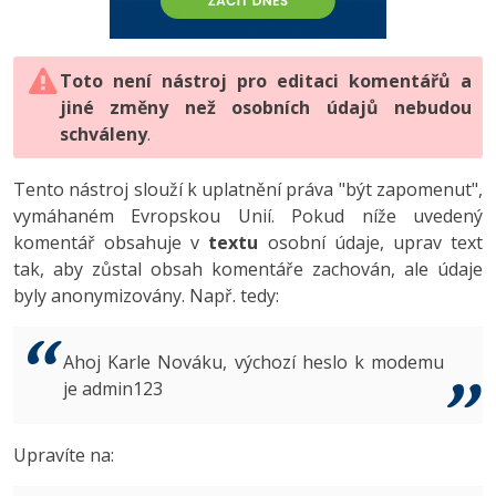
-80%
Vývojář mobilních aplikací
-80%
Python
Digitální gramotnost
Photoshop
HTML5, CSS3, Bootstrap, SEO
PHP
-80%
-30%
Specialista na AI a bigdata
-80%
JavaScript
Marketing
Toto není nástroj pro editaci komentářů a
Adobe Illustrator
SQL a databáze
JavaScript
jiné změny než osobních údajů nebudou
-80%
C# Game developer
-30%
PHP
WordPress
schváleny
Adobe Lightroom
.
Testování a verzování
Python
-80%
-30%
Webdesigner
-15%
C++
SEO
Adobe XD
Tento nástroj slouží k uplatnění práva "být zapomenut",
UML a návrhové vzory
HTML / CSS
vymáhaném Evropskou Unií. Pokud níže uvedený
-80%
Tester
-25%
Swift
UX
Adobe InDesign
komentář obsahuje v
textu
osobní údaje, uprav text
React
UML a návrhové vzory
tak, aby zůstal obsah komentáře zachován, ale údaje
-80%
Systémový administrátor
Kotlin
Business
Adobe After Effects
byly anonymizovány. Např. tedy:
Spring
MySQL/MariaDB
-80%
-25%
Grafik / UX/UI návrhář
-80%
C
Kryptoměny
Blender
ASP.NET MVC
MS-SQL
Ahoj Karle Nováku, výchozí heslo k modemu
-30%
3D grafik
VB.NET
je admin123
Copywriting
Inkscape
Django
SQLite
-80%
Projektový manažer
-80%
SQL
MS Office
Fotografování
Upravíte na:
Best practices
-80%
Databázový analytik
Návrh SW
Google Dokumenty