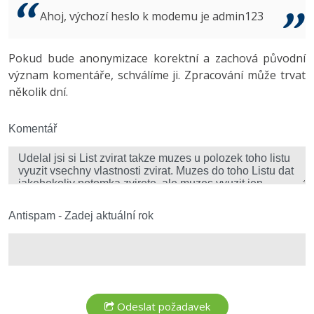
Video
Ahoj, výchozí heslo k modemu je admin123
-41%
Copywriter
Algoritmy
Time management
Ostatní
-10%
Pokud bude anonymizace korektní a zachová původní
WordPress specialista
Umělá inteligence (AI)
Windows
Fórum
význam komentáře, schválíme ji. Zpracování může trvat
několik dní.
SEO specialista
Pro děti
Linux
Více
Komentář
Sítě
Fórum
Kybernetická bezpečnost
Elektronický podpis
Antispam - Zadej aktuální rok
Fórum