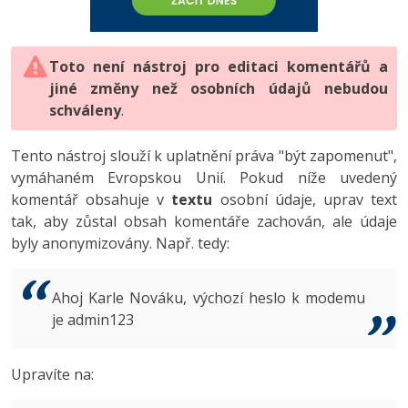
-80%
Vývojář mobilních aplikací
-80%
Python
Digitální gramotnost
Photoshop
HTML5, CSS3, Bootstrap, SEO
PHP
-80%
-30%
Specialista na AI a bigdata
-80%
JavaScript
Marketing
Toto není nástroj pro editaci komentářů a
Adobe Illustrator
SQL a databáze
JavaScript
jiné změny než osobních údajů nebudou
-80%
C# Game developer
-30%
PHP
WordPress
schváleny
Adobe Lightroom
.
Testování a verzování
Python
-80%
-30%
Webdesigner
-15%
C++
SEO
Adobe XD
Tento nástroj slouží k uplatnění práva "být zapomenut",
UML a návrhové vzory
HTML / CSS
vymáhaném Evropskou Unií. Pokud níže uvedený
-80%
Tester
-25%
Swift
UX
Adobe InDesign
komentář obsahuje v
textu
osobní údaje, uprav text
React
UML a návrhové vzory
tak, aby zůstal obsah komentáře zachován, ale údaje
-80%
Systémový administrátor
Kotlin
Business
Adobe After Effects
byly anonymizovány. Např. tedy:
Spring
MySQL/MariaDB
-80%
-25%
Grafik / UX/UI návrhář
-80%
C
Kryptoměny
Blender
ASP.NET MVC
MS-SQL
Ahoj Karle Nováku, výchozí heslo k modemu
-30%
3D grafik
VB.NET
je admin123
Copywriting
Inkscape
Django
SQLite
-80%
Projektový manažer
-80%
SQL
MS Office
Fotografování
Upravíte na:
Best practices
-80%
Databázový analytik
Návrh SW
Google Dokumenty