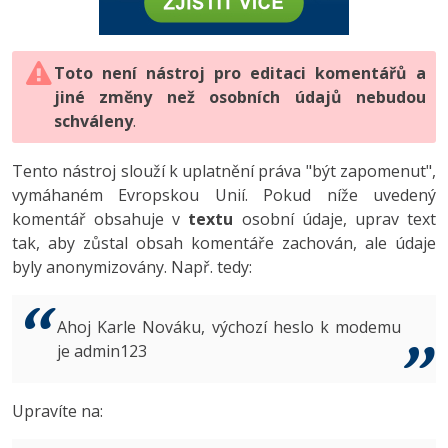
-80%
Vývojář mobilních aplikací
-80%
Python
Digitální gramotnost
Photoshop
HTML5, CSS3, Bootstrap, SEO
PHP
-80%
-30%
Specialista na AI a bigdata
-80%
JavaScript
Marketing
Toto není nástroj pro editaci komentářů a
Adobe Illustrator
SQL a databáze
JavaScript
jiné změny než osobních údajů nebudou
-80%
C# Game developer
-30%
PHP
WordPress
schváleny
Adobe Lightroom
.
Testování a verzování
Python
-80%
-30%
Webdesigner
-15%
C++
SEO
Adobe XD
Tento nástroj slouží k uplatnění práva "být zapomenut",
UML a návrhové vzory
HTML / CSS
vymáhaném Evropskou Unií. Pokud níže uvedený
-80%
Tester
-25%
Swift
UX
Adobe InDesign
komentář obsahuje v
textu
osobní údaje, uprav text
React
UML a návrhové vzory
tak, aby zůstal obsah komentáře zachován, ale údaje
-80%
Systémový administrátor
Kotlin
Business
Adobe After Effects
byly anonymizovány. Např. tedy:
Spring
MySQL/MariaDB
-80%
-25%
Grafik / UX/UI návrhář
-80%
C
Kryptoměny
Blender
ASP.NET MVC
MS-SQL
Ahoj Karle Nováku, výchozí heslo k modemu
-30%
3D grafik
VB.NET
je admin123
Copywriting
Inkscape
Django
SQLite
-80%
Projektový manažer
-80%
SQL
MS Office
Fotografování
Upravíte na:
Best practices
-80%
Databázový analytik
Návrh SW
Google Dokumenty