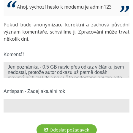
Video
Ahoj, výchozí heslo k modemu je admin123
-41%
Copywriter
Algoritmy
Time management
Ostatní
-10%
Pokud bude anonymizace korektní a zachová původní
WordPress specialista
Umělá inteligence (AI)
Windows
Fórum
význam komentáře, schválíme ji. Zpracování může trvat
několik dní.
SEO specialista
Pro děti
Linux
Více
Komentář
Sítě
Fórum
Kybernetická bezpečnost
Elektronický podpis
Antispam - Zadej aktuální rok
Fórum