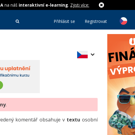
MA
na náš
interaktivní e-learning
.
Zjisti více:
Přihlásit se
Registrovat
eny
.
uvedený komentář obsahuje v
textu
osobní