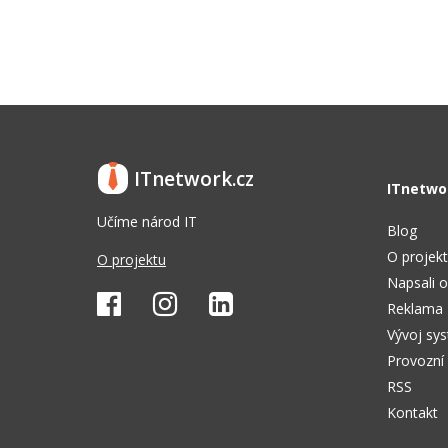
ITnetwork.cz
ITnetwo
Učíme národ IT
Blog
O projek
O projektu
Napsali o
Reklama
Vývoj sy
Provozní
RSS
Kontakt