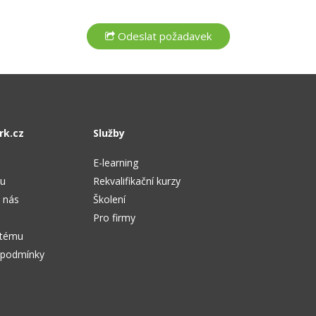
rk.cz
Služby
E-learning
tu
Rekvalifikační kurzy
 nás
Školení
Pro firmy
stému
 podmínky