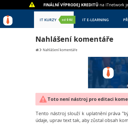
FINÁLNÍ VÝPRODEJ KREDITŮ
na ITnetwork je
IT KURZY
IT E-LEARNING
PŘ
od
0 Kč
Nahlášení komentáře
Nahlášení komentáře
Toto není nástroj pro editaci kom
Tento nástroj slouží k uplatnění práva 
údaje, uprav text tak, aby zůstal obsah ko