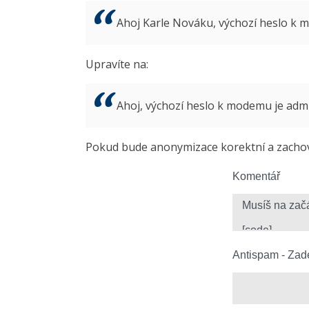
Ahoj Karle Nováku, výchozí heslo k
Upravíte na:
Ahoj, výchozí heslo k modemu je ad
Pokud bude anonymizace korektní a zachová
Komentář
Antispam - Zade