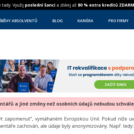
 tady. Využij
poslední šanci
a získej až
80 % extra kreditů ZDAR
ÍBĚHY ABSOLVENTŮ
BLOG
KARIÉRA
PRO FIRMY
entářů a jiné změny než osobních údajů nebudou schvál
"být zapomenut", vymáhaném Evropskou Unií. Pokud níže 
mentáře zachován, ale údaje byly anonymizovány. Např. tedy: