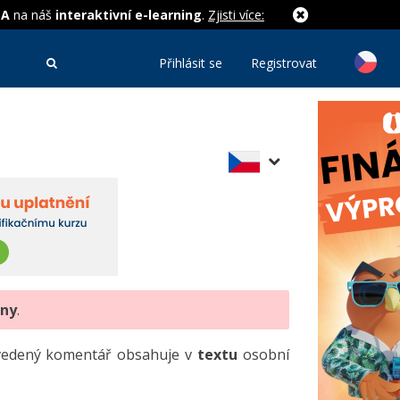
MA
na náš
interaktivní e-learning
.
Zjisti více:
Přihlásit se
Registrovat
eny
.
uvedený komentář obsahuje v
textu
osobní