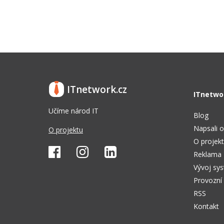
ITnetwork.cz
ITnetwo
Učíme národ IT
Blog
Napsali o
O projektu
O projek
Reklama
Vývoj sy
Provozní
RSS
Kontakt