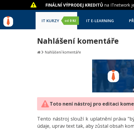
FINÁLNÍ VÝPRODEJ KREDITŮ
na ITnetwork je
IT KURZY
IT E-LEARNING
PŘ
od
0 Kč
Nahlášení komentáře
Nahlášení komentáře
Toto není nástroj pro editaci kom
Tento nástroj slouží k uplatnění práva 
údaje, uprav text tak, aby zůstal obsah ko