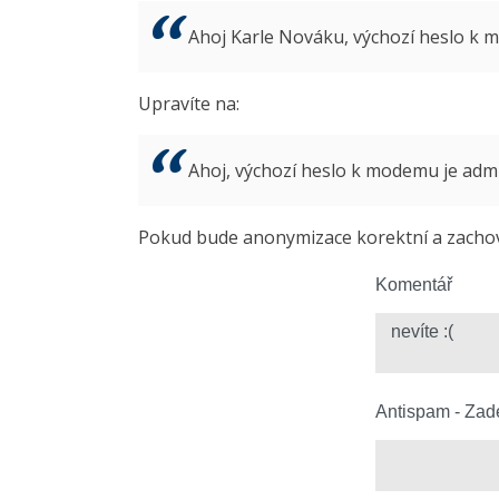
Ahoj Karle Nováku, výchozí heslo k
Upravíte na:
Ahoj, výchozí heslo k modemu je ad
Pokud bude anonymizace korektní a zachová
Komentář
Antispam - Zade