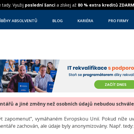
 tady. Využij
poslední šanci
a získej až
80 % extra kreditů ZDAR
ÍBĚHY ABSOLVENTŮ
BLOG
KARIÉRA
PRO FIRMY
entářů a jiné změny než osobních údajů nebudou schvál
"být zapomenut", vymáhaném Evropskou Unií. Pokud níže 
mentáře zachován, ale údaje byly anonymizovány. Např. tedy: