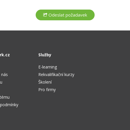
rk.cz
Služby
E-learning
 nás
Rekvalifikační kurzy
tu
Školení
Pro firmy
stému
 podmínky