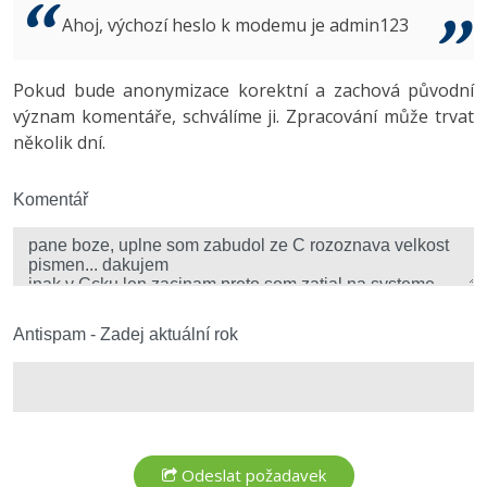
Video
Ahoj, výchozí heslo k modemu je admin123
-41%
Copywriter
Algoritmy
Time management
Ostatní
-10%
Pokud bude anonymizace korektní a zachová původní
WordPress specialista
Umělá inteligence (AI)
Windows
Fórum
význam komentáře, schválíme ji. Zpracování může trvat
několik dní.
SEO specialista
Pro děti
Linux
Více
Komentář
Sítě
Fórum
Kybernetická bezpečnost
Elektronický podpis
Antispam - Zadej aktuální rok
Fórum