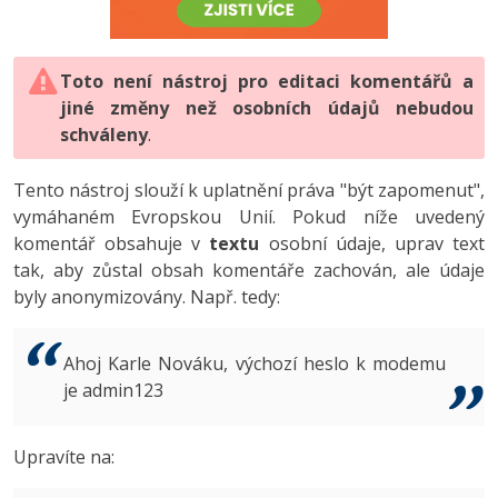
-80%
Vývojář mobilních aplikací
-80%
Python
Digitální gramotnost
Photoshop
HTML5, CSS3, Bootstrap, SEO
PHP
-80%
-30%
Specialista na AI a bigdata
-80%
JavaScript
Marketing
Toto není nástroj pro editaci komentářů a
Adobe Illustrator
SQL a databáze
JavaScript
jiné změny než osobních údajů nebudou
-80%
C# Game developer
-30%
PHP
WordPress
schváleny
Adobe Lightroom
.
Testování a verzování
Python
-80%
-30%
Webdesigner
-15%
C++
SEO
Adobe XD
Tento nástroj slouží k uplatnění práva "být zapomenut",
UML a návrhové vzory
HTML / CSS
vymáhaném Evropskou Unií. Pokud níže uvedený
-80%
Tester
-25%
Swift
UX
Adobe InDesign
komentář obsahuje v
textu
osobní údaje, uprav text
React
UML a návrhové vzory
tak, aby zůstal obsah komentáře zachován, ale údaje
-80%
Systémový administrátor
Kotlin
Business
Adobe After Effects
byly anonymizovány. Např. tedy:
Spring
MySQL/MariaDB
-80%
-25%
Grafik / UX/UI návrhář
-80%
C
Kryptoměny
Blender
ASP.NET MVC
MS-SQL
Ahoj Karle Nováku, výchozí heslo k modemu
-30%
3D grafik
VB.NET
je admin123
Copywriting
Inkscape
Django
SQLite
-80%
Projektový manažer
-80%
SQL
MS Office
Fotografování
Upravíte na:
Best practices
-80%
Databázový analytik
Návrh SW
Google Dokumenty