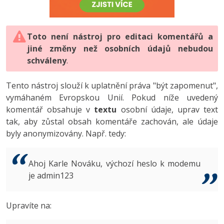
-80%
Vývojář mobilních aplikací
-80%
Python
Digitální gramotnost
Photoshop
HTML5, CSS3, Bootstrap, SEO
PHP
-80%
-30%
Specialista na AI a bigdata
-80%
JavaScript
Marketing
Toto není nástroj pro editaci komentářů a
Adobe Illustrator
SQL a databáze
JavaScript
jiné změny než osobních údajů nebudou
-80%
C# Game developer
-30%
PHP
WordPress
schváleny
Adobe Lightroom
.
Testování a verzování
Python
-80%
-30%
Webdesigner
-15%
C++
SEO
Adobe XD
Tento nástroj slouží k uplatnění práva "být zapomenut",
UML a návrhové vzory
HTML / CSS
vymáhaném Evropskou Unií. Pokud níže uvedený
-80%
Tester
-25%
Swift
UX
Adobe InDesign
komentář obsahuje v
textu
osobní údaje, uprav text
React
UML a návrhové vzory
tak, aby zůstal obsah komentáře zachován, ale údaje
-80%
Systémový administrátor
Kotlin
Business
Adobe After Effects
byly anonymizovány. Např. tedy:
Spring
MySQL/MariaDB
-80%
-25%
Grafik / UX/UI návrhář
-80%
C
Kryptoměny
Blender
ASP.NET MVC
MS-SQL
Ahoj Karle Nováku, výchozí heslo k modemu
-30%
3D grafik
VB.NET
je admin123
Copywriting
Inkscape
Django
SQLite
-80%
Projektový manažer
-80%
SQL
MS Office
Fotografování
Upravíte na:
Best practices
-80%
Databázový analytik
Návrh SW
Google Dokumenty