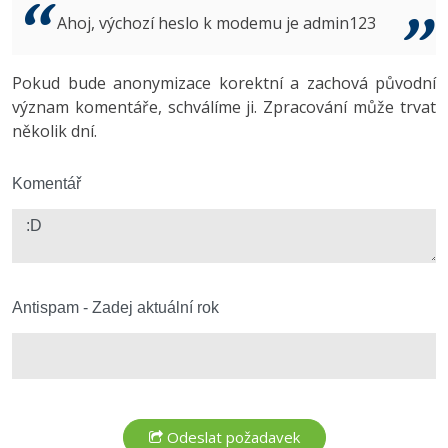
Video
Ahoj, výchozí heslo k modemu je admin123
-41%
Copywriter
Algoritmy
Time management
Ostatní
-10%
Pokud bude anonymizace korektní a zachová původní
WordPress specialista
Umělá inteligence (AI)
Windows
Fórum
význam komentáře, schválíme ji. Zpracování může trvat
několik dní.
SEO specialista
Pro děti
Linux
Více
Komentář
Sítě
Fórum
Kybernetická bezpečnost
Elektronický podpis
Antispam - Zadej aktuální rok
Fórum