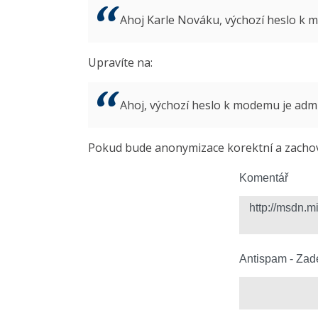
Ahoj Karle Nováku, výchozí heslo k
Upravíte na:
Ahoj, výchozí heslo k modemu je ad
Pokud bude anonymizace korektní a zachová
Komentář
Antispam - Zade