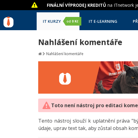
FINÁLNÍ VÝPRODEJ KREDITŮ
na ITnetwork je
IT KURZY
IT E-LEARNING
PŘ
od
0 Kč
Nahlášení komentáře
Nahlášení komentáře
Toto není nástroj pro editaci kom
Tento nástroj slouží k uplatnění práva 
údaje, uprav text tak, aby zůstal obsah ko