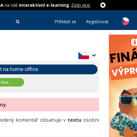
MA
na náš
interaktivní e-learning
.
Zjisti více:
Přihlásit se
Registrovat
t na home-office.
 více...
eny
.
uvedený komentář obsahuje v
textu
osobní