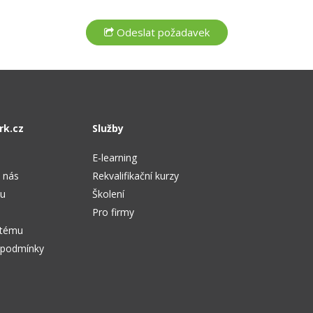
rk.cz
Služby
E-learning
 nás
Rekvalifikační kurzy
tu
Školení
Pro firmy
stému
 podmínky