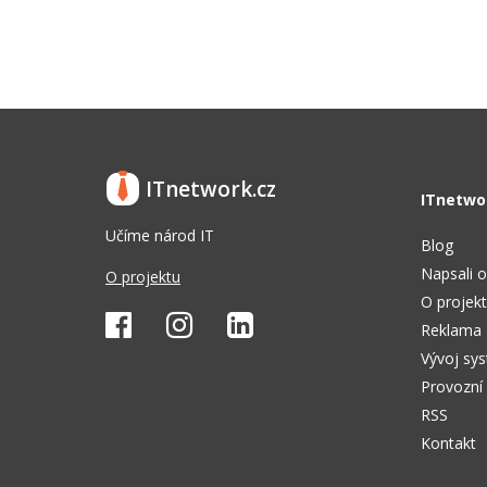
ITnetwork.cz
ITnetwo
Učíme národ IT
Blog
Napsali o
O projektu
O projek
Reklama
Vývoj sy
Provozní
RSS
Kontakt