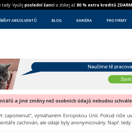
 tady. Využij
poslední šanci
a získej až
80 % extra kreditů ZDAR
ÍBĚHY ABSOLVENTŮ
BLOG
KARIÉRA
PRO FIRMY
Naučíme tě pracova
Zjistit
entářů a jiné změny než osobních údajů nebudou schvál
"být zapomenut", vymáhaném Evropskou Unií. Pokud níže 
mentáře zachován, ale údaje byly anonymizovány. Např. tedy: