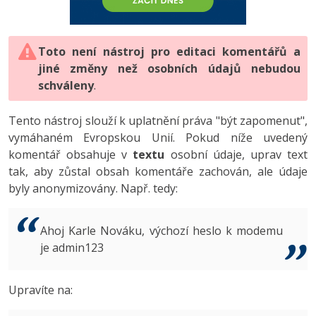
-80%
Vývojář mobilních aplikací
-80%
Python
Digitální gramotnost
Photoshop
HTML5, CSS3, Bootstrap, SEO
PHP
-80%
-30%
Specialista na AI a bigdata
-80%
JavaScript
Marketing
Toto není nástroj pro editaci komentářů a
Adobe Illustrator
SQL a databáze
JavaScript
jiné změny než osobních údajů nebudou
-80%
C# Game developer
-30%
PHP
WordPress
schváleny
Adobe Lightroom
.
Testování a verzování
Python
-80%
-30%
Webdesigner
-15%
C++
SEO
Adobe XD
Tento nástroj slouží k uplatnění práva "být zapomenut",
UML a návrhové vzory
HTML / CSS
vymáhaném Evropskou Unií. Pokud níže uvedený
-80%
Tester
-25%
Swift
UX
Adobe InDesign
komentář obsahuje v
textu
osobní údaje, uprav text
React
UML a návrhové vzory
tak, aby zůstal obsah komentáře zachován, ale údaje
-80%
Systémový administrátor
Kotlin
Business
Adobe After Effects
byly anonymizovány. Např. tedy:
Spring
MySQL/MariaDB
-80%
-25%
Grafik / UX/UI návrhář
-80%
C
Kryptoměny
Blender
ASP.NET MVC
MS-SQL
Ahoj Karle Nováku, výchozí heslo k modemu
-30%
3D grafik
VB.NET
je admin123
Copywriting
Inkscape
Django
SQLite
-80%
Projektový manažer
-80%
SQL
MS Office
Fotografování
Upravíte na:
Best practices
-80%
Databázový analytik
Návrh SW
Google Dokumenty