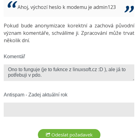
Video
Ahoj, výchozí heslo k modemu je admin123
-41%
Copywriter
Algoritmy
Time management
Ostatní
-10%
Pokud bude anonymizace korektní a zachová původní
WordPress specialista
Umělá inteligence (AI)
Windows
Fórum
význam komentáře, schválíme ji. Zpracování může trvat
několik dní.
SEO specialista
Pro děti
Linux
Více
Komentář
Sítě
Fórum
Kybernetická bezpečnost
Elektronický podpis
Antispam - Zadej aktuální rok
Fórum