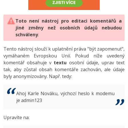
-80%
Vývojář mobilních aplikací
-80%
Python
Digitální gramotnost
Photoshop
HTML5, CSS3, Bootstrap, SEO
PHP
-80%
-30%
Specialista na AI a bigdata
-80%
JavaScript
Marketing
Toto není nástroj pro editaci komentářů a
Adobe Illustrator
SQL a databáze
JavaScript
jiné změny než osobních údajů nebudou
-80%
C# Game developer
-30%
PHP
WordPress
schváleny
Adobe Lightroom
.
Testování a verzování
Python
-80%
-30%
Webdesigner
-15%
C++
SEO
Adobe XD
Tento nástroj slouží k uplatnění práva "být zapomenut",
UML a návrhové vzory
HTML / CSS
vymáhaném Evropskou Unií. Pokud níže uvedený
-80%
Tester
-25%
Swift
UX
Adobe InDesign
komentář obsahuje v
textu
osobní údaje, uprav text
React
UML a návrhové vzory
tak, aby zůstal obsah komentáře zachován, ale údaje
-80%
Systémový administrátor
Kotlin
Business
Adobe After Effects
byly anonymizovány. Např. tedy:
Spring
MySQL/MariaDB
-80%
-25%
Grafik / UX/UI návrhář
-80%
C
Kryptoměny
Blender
ASP.NET MVC
MS-SQL
Ahoj Karle Nováku, výchozí heslo k modemu
-30%
3D grafik
VB.NET
je admin123
Copywriting
Inkscape
Django
SQLite
-80%
Projektový manažer
-80%
SQL
MS Office
Fotografování
Upravíte na:
Best practices
-80%
Databázový analytik
Návrh SW
Google Dokumenty