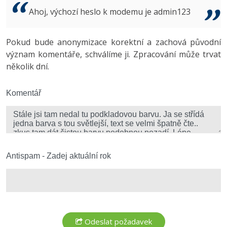
Video
Ahoj, výchozí heslo k modemu je admin123
-41%
Copywriter
Algoritmy
Time management
Ostatní
-10%
Pokud bude anonymizace korektní a zachová původní
WordPress specialista
Umělá inteligence (AI)
Windows
Fórum
význam komentáře, schválíme ji. Zpracování může trvat
několik dní.
SEO specialista
Pro děti
Linux
Více
Komentář
Sítě
Fórum
Kybernetická bezpečnost
Elektronický podpis
Antispam - Zadej aktuální rok
Fórum