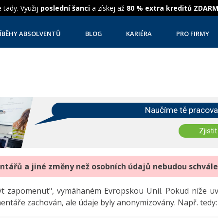
 tady. Využij
poslední šanci
a získej až
80 % extra kreditů ZDAR
ÍBĚHY ABSOLVENTŮ
BLOG
KARIÉRA
PRO FIRMY
Naučíme tě pracova
Zjistit
entářů a jiné změny než osobních údajů nebudou schvál
"být zapomenut", vymáhaném Evropskou Unií. Pokud níže 
mentáře zachován, ale údaje byly anonymizovány. Např. tedy: