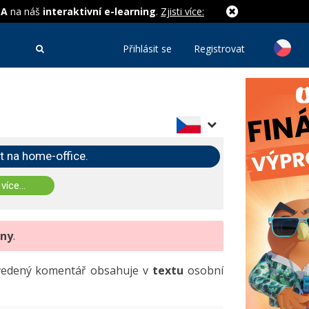
MA
na náš
interaktivní e-learning
.
Zjisti více:
Přihlásit se
Registrovat
t na home-office.
 více...
eny
.
uvedený komentář obsahuje v
textu
osobní