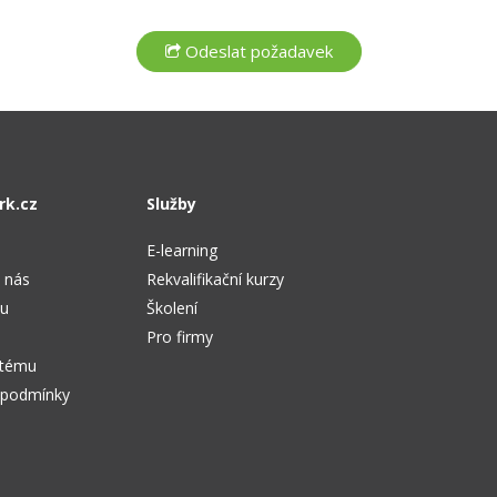
rk.cz
Služby
E-learning
 nás
Rekvalifikační kurzy
tu
Školení
Pro firmy
stému
 podmínky