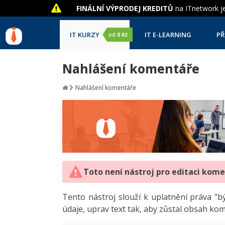
FINÁLNÍ VÝPRODEJ KREDITŮ
na ITnetwork je
IT KURZY
IT E-LEARNING
PŘ
od
0 Kč
Nahlášení komentáře
Nahlášení komentáře
Toto není nástroj pro editaci kom
Tento nástroj slouží k uplatnění práva 
údaje, uprav text tak, aby zůstal obsah ko