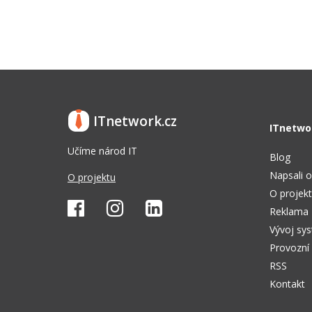
ITnetwork.cz
ITnetwo
Učíme národ IT
Blog
Napsali o
O projektu
O projek
Reklama
Vývoj sy
Provozní
RSS
Kontakt