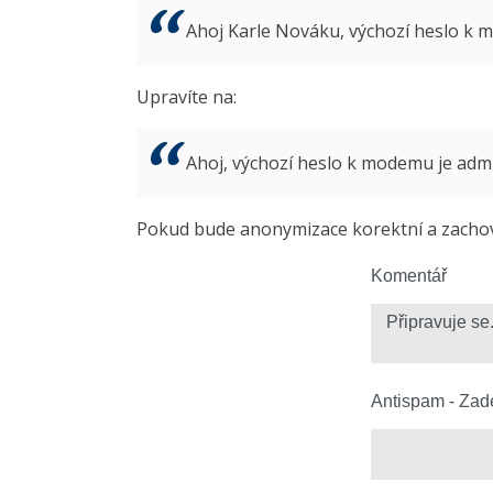
Ahoj Karle Nováku, výchozí heslo k
Upravíte na:
Ahoj, výchozí heslo k modemu je ad
Pokud bude anonymizace korektní a zachová
Komentář
Antispam - Zade