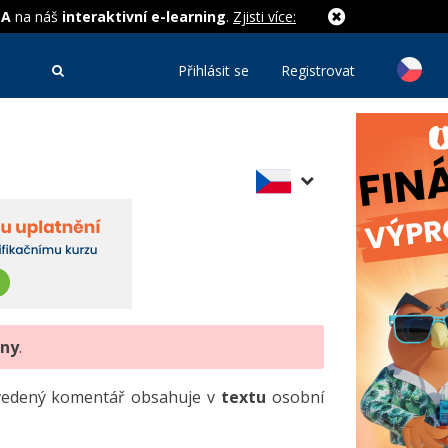
MA
na náš
interaktivní e-learning
.
Zjisti více:
Přihlásit se
Registrovat
eny
.
uvedený komentář obsahuje v
textu
osobní