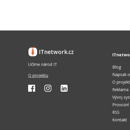
ITnetwork.cz
ITnetwo
Učíme národ IT
Blog
Napsali o
O projektu
O projek
Reklama
Vývoj sy
Provozní
RSS
Kontakt