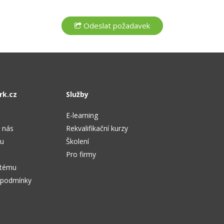
rk.cz
Služby
E-learning
 nás
Rekvalifikační kurzy
tu
Školení
Pro firmy
stému
 podmínky