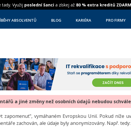
 tady. Využij
poslední šanci
a získej až
80 % extra kreditů ZDAR
ÍBĚHY ABSOLVENTŮ
BLOG
KARIÉRA
PRO FIRMY
entářů a jiné změny než osobních údajů nebudou schvál
"být zapomenut", vymáhaném Evropskou Unií. Pokud níže 
mentáře zachován, ale údaje byly anonymizovány. Např. tedy: