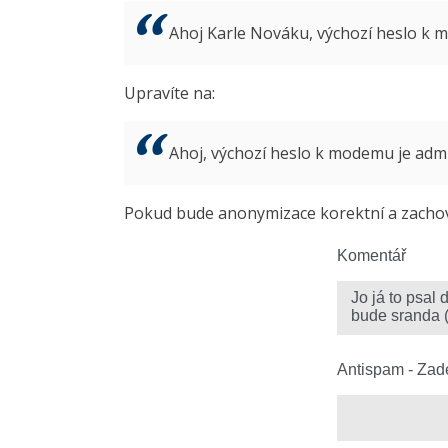
Ahoj Karle Nováku, výchozí heslo k
Upravíte na:
Ahoj, výchozí heslo k modemu je ad
Pokud bude anonymizace korektní a zachová
Komentář
Antispam - Zade