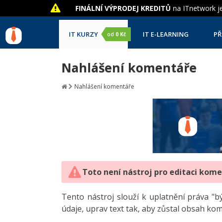
FINÁLNÍ VÝPRODEJ KREDITŮ
na ITnetwork je
IT KURZY
IT E-LEARNING
PŘ
od
0 Kč
Nahlášení komentáře
Nahlášení komentáře
Toto není nástroj pro editaci kom
Tento nástroj slouží k uplatnění práva 
údaje, uprav text tak, aby zůstal obsah ko