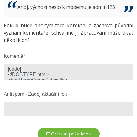
Video
Ahoj, výchozí heslo k modemu je admin123
-41%
Copywriter
Algoritmy
Time management
Ostatní
-10%
Pokud bude anonymizace korektní a zachová původní
WordPress specialista
Umělá inteligence (AI)
Windows
Fórum
význam komentáře, schválíme ji. Zpracování může trvat
několik dní.
SEO specialista
Pro děti
Linux
Více
Komentář
Sítě
Fórum
Kybernetická bezpečnost
Elektronický podpis
Antispam - Zadej aktuální rok
Fórum