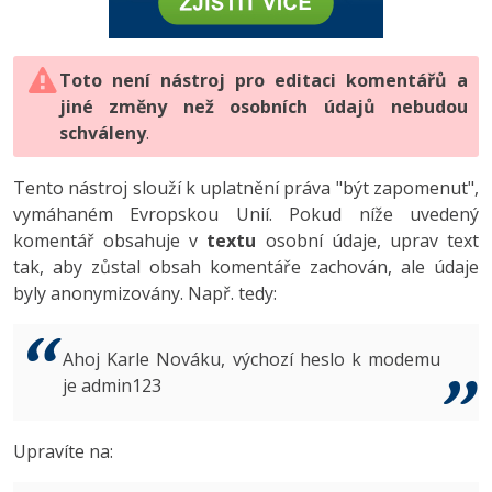
-80%
Vývojář mobilních aplikací
-80%
Python
Digitální gramotnost
Photoshop
HTML5, CSS3, Bootstrap, SEO
PHP
-80%
-30%
Specialista na AI a bigdata
-80%
JavaScript
Marketing
Toto není nástroj pro editaci komentářů a
Adobe Illustrator
SQL a databáze
JavaScript
jiné změny než osobních údajů nebudou
-80%
C# Game developer
-30%
PHP
WordPress
schváleny
Adobe Lightroom
.
Testování a verzování
Python
-80%
-30%
Webdesigner
-15%
C++
SEO
Adobe XD
Tento nástroj slouží k uplatnění práva "být zapomenut",
UML a návrhové vzory
HTML / CSS
vymáhaném Evropskou Unií. Pokud níže uvedený
-80%
Tester
-25%
Swift
UX
Adobe InDesign
komentář obsahuje v
textu
osobní údaje, uprav text
React
UML a návrhové vzory
tak, aby zůstal obsah komentáře zachován, ale údaje
-80%
Systémový administrátor
Kotlin
Business
Adobe After Effects
byly anonymizovány. Např. tedy:
Spring
MySQL/MariaDB
-80%
-25%
Grafik / UX/UI návrhář
-80%
C
Kryptoměny
Blender
ASP.NET MVC
MS-SQL
Ahoj Karle Nováku, výchozí heslo k modemu
-30%
3D grafik
VB.NET
je admin123
Copywriting
Inkscape
Django
SQLite
-80%
Projektový manažer
-80%
SQL
MS Office
Fotografování
Upravíte na:
Best practices
-80%
Databázový analytik
Návrh SW
Google Dokumenty