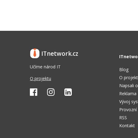
ITnetwork.cz
ITnetwo
Učíme národ IT
Blog
O projek
O projektu
Napsali o
Reklama
Vývoj sy
Provozní
RSS
Kontakt