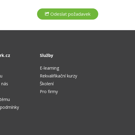
rk.cz
Služby
E-learning
tu
Rekvalifikační kurzy
 nás
Školení
Pro firmy
stému
 podmínky