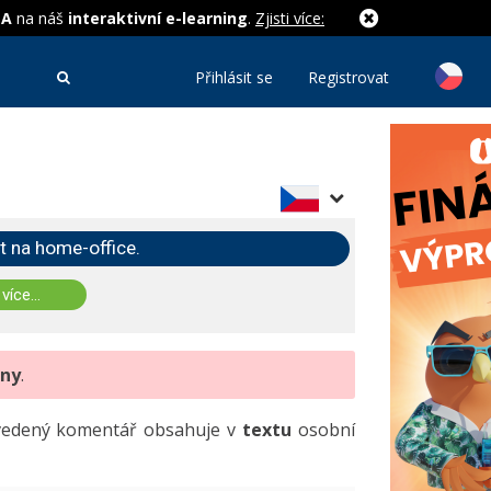
MA
na náš
interaktivní e-learning
.
Zjisti více:
Přihlásit se
Registrovat
t na home-office.
 více...
eny
.
uvedený komentář obsahuje v
textu
osobní