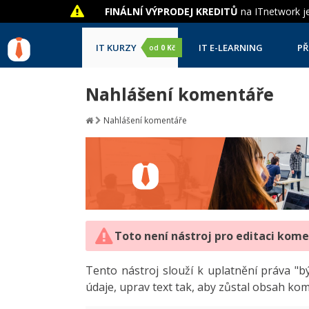
FINÁLNÍ VÝPRODEJ KREDITŮ
na ITnetwork je
IT KURZY
IT E-LEARNING
PŘ
od
0 Kč
Nahlášení komentáře
Nahlášení komentáře
Toto není nástroj pro editaci kom
Tento nástroj slouží k uplatnění práva 
údaje, uprav text tak, aby zůstal obsah ko