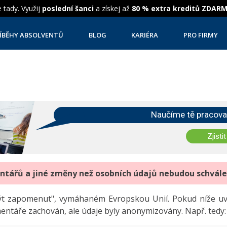
 tady. Využij
poslední šanci
a získej až
80 % extra kreditů ZDAR
ÍBĚHY ABSOLVENTŮ
BLOG
KARIÉRA
PRO FIRMY
Naučíme tě pracova
Zjistit
entářů a jiné změny než osobních údajů nebudou schvál
"být zapomenut", vymáhaném Evropskou Unií. Pokud níže 
mentáře zachován, ale údaje byly anonymizovány. Např. tedy: