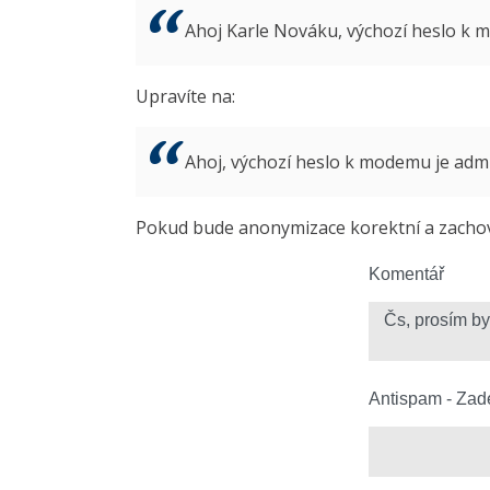
Ahoj Karle Nováku, výchozí heslo k
Upravíte na:
Ahoj, výchozí heslo k modemu je ad
Pokud bude anonymizace korektní a zachová
Komentář
Antispam - Zade