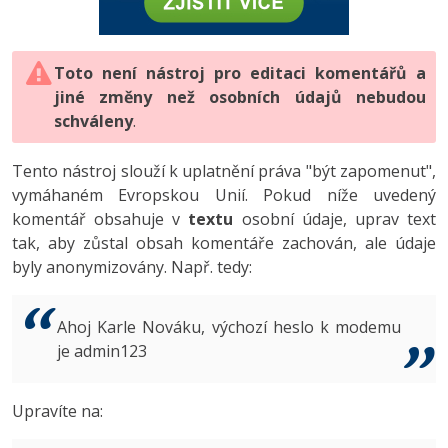
-80%
Vývojář mobilních aplikací
-80%
Python
Digitální gramotnost
Photoshop
HTML5, CSS3, Bootstrap, SEO
PHP
-80%
-30%
Specialista na AI a bigdata
-80%
JavaScript
Marketing
Toto není nástroj pro editaci komentářů a
Adobe Illustrator
SQL a databáze
JavaScript
jiné změny než osobních údajů nebudou
-80%
C# Game developer
-30%
PHP
WordPress
schváleny
Adobe Lightroom
.
Testování a verzování
Python
-80%
-30%
Webdesigner
-15%
C++
SEO
Adobe XD
Tento nástroj slouží k uplatnění práva "být zapomenut",
UML a návrhové vzory
HTML / CSS
vymáhaném Evropskou Unií. Pokud níže uvedený
-80%
Tester
-25%
Swift
UX
Adobe InDesign
komentář obsahuje v
textu
osobní údaje, uprav text
React
UML a návrhové vzory
tak, aby zůstal obsah komentáře zachován, ale údaje
-80%
Systémový administrátor
Kotlin
Business
Adobe After Effects
byly anonymizovány. Např. tedy:
Spring
MySQL/MariaDB
-80%
-25%
Grafik / UX/UI návrhář
-80%
C
Kryptoměny
Blender
ASP.NET MVC
MS-SQL
Ahoj Karle Nováku, výchozí heslo k modemu
-30%
3D grafik
VB.NET
je admin123
Copywriting
Inkscape
Django
SQLite
-80%
Projektový manažer
-80%
SQL
MS Office
Fotografování
Upravíte na:
Best practices
-80%
Databázový analytik
Návrh SW
Google Dokumenty