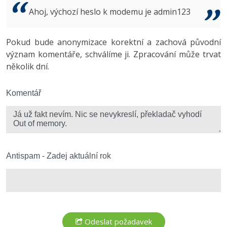
Video
Ahoj, výchozí heslo k modemu je admin123
-41%
Copywriter
Algoritmy
Time management
Ostatní
-10%
Pokud bude anonymizace korektní a zachová původní
WordPress specialista
Umělá inteligence (AI)
Windows
Fórum
význam komentáře, schválíme ji. Zpracování může trvat
několik dní.
SEO specialista
Pro děti
Linux
Více
Komentář
Sítě
Fórum
Kybernetická bezpečnost
Elektronický podpis
Antispam - Zadej aktuální rok
Fórum