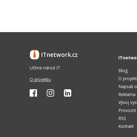
ITnetwork.cz
ITnetwo
Učíme národ IT
Blog
O projek
O projektu
Napsali o
Reklama
Vývoj sy
Provozní
RSS
Kontakt