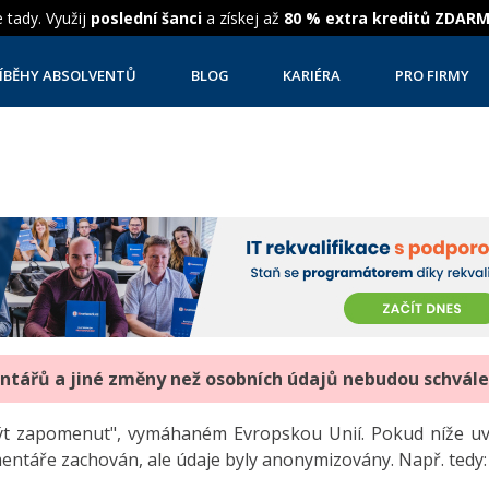
 tady. Využij
poslední šanci
a získej až
80 % extra kreditů ZDAR
ÍBĚHY ABSOLVENTŮ
BLOG
KARIÉRA
PRO FIRMY
entářů a jiné změny než osobních údajů nebudou schvál
"být zapomenut", vymáhaném Evropskou Unií. Pokud níže 
mentáře zachován, ale údaje byly anonymizovány. Např. tedy: