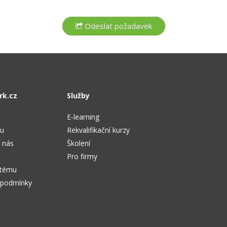
rk.cz
Služby
E-learning
tu
Rekvalifikační kurzy
 nás
Školení
Pro firmy
stému
 podmínky