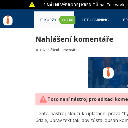
FINÁLNÍ VÝPRODEJ KREDITŮ
na ITnetwork je
IT KURZY
IT E-LEARNING
PŘ
od
0 Kč
Nahlášení komentáře
Nahlášení komentáře
Toto není nástroj pro editaci kom
Tento nástroj slouží k uplatnění práva 
údaje, uprav text tak, aby zůstal obsah ko