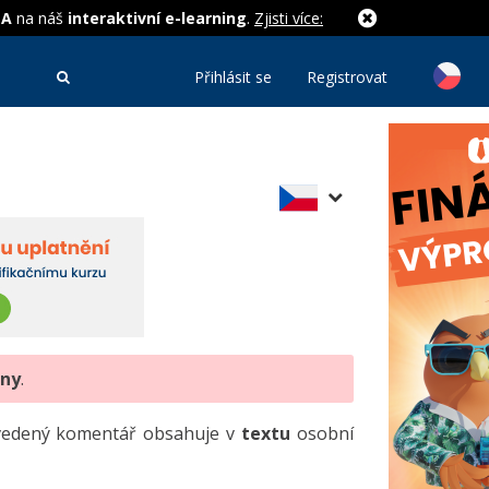
MA
na náš
interaktivní e-learning
.
Zjisti více:
Přihlásit se
Registrovat
eny
.
uvedený komentář obsahuje v
textu
osobní