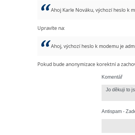
Ahoj Karle Nováku, výchozí heslo k
Upravíte na:
Ahoj, výchozí heslo k modemu je ad
Pokud bude anonymizace korektní a zachová
Komentář
Antispam - Zade