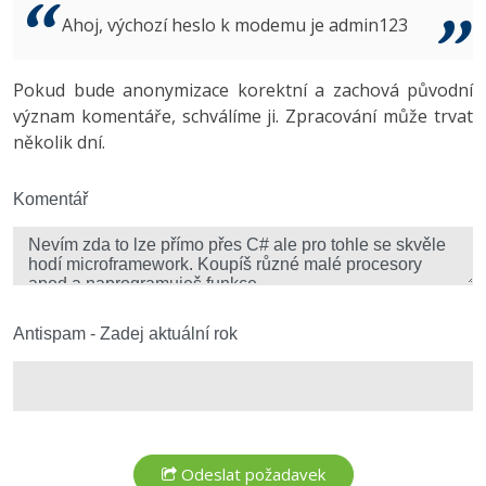
Video
Ahoj, výchozí heslo k modemu je admin123
-41%
Copywriter
Algoritmy
Time management
Ostatní
-10%
Pokud bude anonymizace korektní a zachová původní
WordPress specialista
Umělá inteligence (AI)
Windows
Fórum
význam komentáře, schválíme ji. Zpracování může trvat
několik dní.
SEO specialista
Pro děti
Linux
Více
Komentář
Sítě
Fórum
Kybernetická bezpečnost
Elektronický podpis
Antispam - Zadej aktuální rok
Fórum