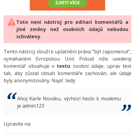
-80%
Vývojář mobilních aplikací
-80%
Python
Digitální gramotnost
Photoshop
HTML5, CSS3, Bootstrap, SEO
PHP
-80%
-30%
Specialista na AI a bigdata
-80%
JavaScript
Marketing
Toto není nástroj pro editaci komentářů a
Adobe Illustrator
SQL a databáze
JavaScript
jiné změny než osobních údajů nebudou
-80%
C# Game developer
-30%
PHP
WordPress
schváleny
Adobe Lightroom
.
Testování a verzování
Python
-80%
-30%
Webdesigner
-15%
C++
SEO
Adobe XD
Tento nástroj slouží k uplatnění práva "být zapomenut",
UML a návrhové vzory
HTML / CSS
vymáhaném Evropskou Unií. Pokud níže uvedený
-80%
Tester
-25%
Swift
UX
Adobe InDesign
komentář obsahuje v
textu
osobní údaje, uprav text
React
UML a návrhové vzory
tak, aby zůstal obsah komentáře zachován, ale údaje
-80%
Systémový administrátor
Kotlin
Business
Adobe After Effects
byly anonymizovány. Např. tedy:
Spring
MySQL/MariaDB
-80%
-25%
Grafik / UX/UI návrhář
-80%
C
Kryptoměny
Blender
ASP.NET MVC
MS-SQL
Ahoj Karle Nováku, výchozí heslo k modemu
-30%
3D grafik
VB.NET
je admin123
Copywriting
Inkscape
Django
SQLite
-80%
Projektový manažer
-80%
SQL
MS Office
Fotografování
Upravíte na:
Best practices
-80%
Databázový analytik
Návrh SW
Google Dokumenty