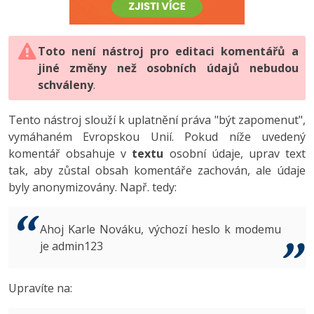
-80%
Vývojář mobilních aplikací
-80%
Python
Digitální gramotnost
Photoshop
HTML5, CSS3, Bootstrap, SEO
PHP
-80%
-30%
Specialista na AI a bigdata
-80%
JavaScript
Marketing
Toto není nástroj pro editaci komentářů a
Adobe Illustrator
SQL a databáze
JavaScript
jiné změny než osobních údajů nebudou
-80%
C# Game developer
-30%
PHP
WordPress
schváleny
Adobe Lightroom
.
Testování a verzování
Python
-80%
-30%
Webdesigner
-15%
C++
SEO
Adobe XD
Tento nástroj slouží k uplatnění práva "být zapomenut",
UML a návrhové vzory
HTML / CSS
vymáhaném Evropskou Unií. Pokud níže uvedený
-80%
Tester
-25%
Swift
UX
Adobe InDesign
komentář obsahuje v
textu
osobní údaje, uprav text
React
UML a návrhové vzory
tak, aby zůstal obsah komentáře zachován, ale údaje
-80%
Systémový administrátor
Kotlin
Business
Adobe After Effects
byly anonymizovány. Např. tedy:
Spring
MySQL/MariaDB
-80%
-25%
Grafik / UX/UI návrhář
-80%
C
Kryptoměny
Blender
ASP.NET MVC
MS-SQL
Ahoj Karle Nováku, výchozí heslo k modemu
-30%
3D grafik
VB.NET
je admin123
Copywriting
Inkscape
Django
SQLite
-80%
Projektový manažer
-80%
SQL
MS Office
Fotografování
Upravíte na:
Best practices
-80%
Databázový analytik
Návrh SW
Google Dokumenty