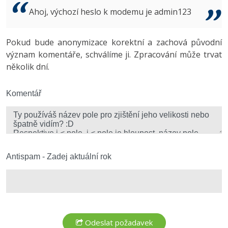
Video
Ahoj, výchozí heslo k modemu je admin123
-41%
Copywriter
Algoritmy
Time management
Ostatní
-10%
Pokud bude anonymizace korektní a zachová původní
WordPress specialista
Umělá inteligence (AI)
Windows
Fórum
význam komentáře, schválíme ji. Zpracování může trvat
několik dní.
SEO specialista
Pro děti
Linux
Více
Komentář
Sítě
Fórum
Kybernetická bezpečnost
Elektronický podpis
Antispam - Zadej aktuální rok
Fórum