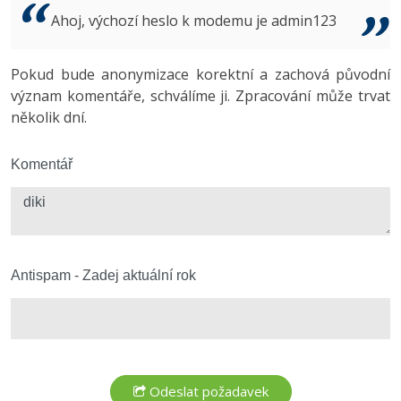
Video
Ahoj, výchozí heslo k modemu je admin123
-41%
Copywriter
Algoritmy
Time management
Ostatní
-10%
Pokud bude anonymizace korektní a zachová původní
WordPress specialista
Umělá inteligence (AI)
Windows
Fórum
význam komentáře, schválíme ji. Zpracování může trvat
několik dní.
SEO specialista
Pro děti
Linux
Více
Komentář
Sítě
Fórum
Kybernetická bezpečnost
Elektronický podpis
Antispam - Zadej aktuální rok
Fórum