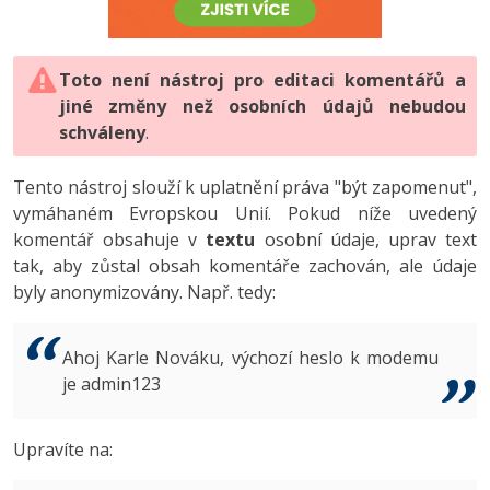
-80%
Vývojář mobilních aplikací
-80%
Python
Digitální gramotnost
Photoshop
HTML5, CSS3, Bootstrap, SEO
PHP
-80%
-30%
Specialista na AI a bigdata
-80%
JavaScript
Marketing
Toto není nástroj pro editaci komentářů a
Adobe Illustrator
SQL a databáze
JavaScript
jiné změny než osobních údajů nebudou
-80%
C# Game developer
-30%
PHP
WordPress
schváleny
Adobe Lightroom
.
Testování a verzování
Python
-80%
-30%
Webdesigner
-15%
C++
SEO
Adobe XD
Tento nástroj slouží k uplatnění práva "být zapomenut",
UML a návrhové vzory
HTML / CSS
vymáhaném Evropskou Unií. Pokud níže uvedený
-80%
Tester
-25%
Swift
UX
Adobe InDesign
komentář obsahuje v
textu
osobní údaje, uprav text
React
UML a návrhové vzory
tak, aby zůstal obsah komentáře zachován, ale údaje
-80%
Systémový administrátor
Kotlin
Business
Adobe After Effects
byly anonymizovány. Např. tedy:
Spring
MySQL/MariaDB
-80%
-25%
Grafik / UX/UI návrhář
-80%
C
Kryptoměny
Blender
ASP.NET MVC
MS-SQL
Ahoj Karle Nováku, výchozí heslo k modemu
-30%
3D grafik
VB.NET
je admin123
Copywriting
Inkscape
Django
SQLite
-80%
Projektový manažer
-80%
SQL
MS Office
Fotografování
Upravíte na:
Best practices
-80%
Databázový analytik
Návrh SW
Google Dokumenty