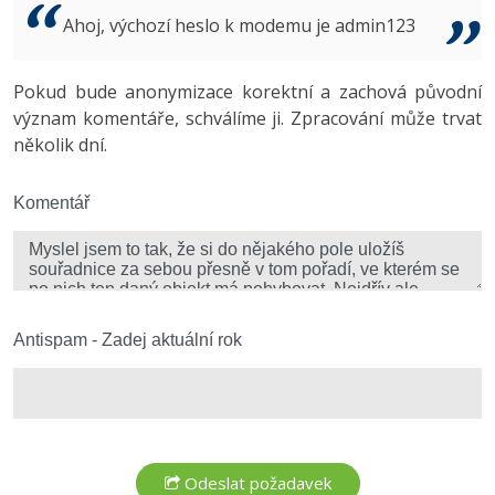
Video
Ahoj, výchozí heslo k modemu je admin123
-41%
Copywriter
Algoritmy
Time management
Ostatní
-10%
Pokud bude anonymizace korektní a zachová původní
WordPress specialista
Umělá inteligence (AI)
Windows
Fórum
význam komentáře, schválíme ji. Zpracování může trvat
několik dní.
SEO specialista
Pro děti
Linux
Více
Komentář
Sítě
Fórum
Kybernetická bezpečnost
Elektronický podpis
Antispam - Zadej aktuální rok
Fórum