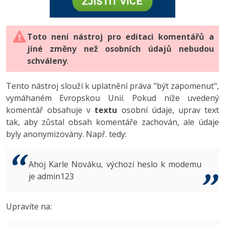
-80%
Vývojář mobilních aplikací
-80%
Python
Digitální gramotnost
Photoshop
HTML5, CSS3, Bootstrap, SEO
PHP
-80%
-30%
Specialista na AI a bigdata
-80%
JavaScript
Marketing
Toto není nástroj pro editaci komentářů a
Adobe Illustrator
SQL a databáze
JavaScript
jiné změny než osobních údajů nebudou
-80%
C# Game developer
-30%
PHP
WordPress
schváleny
Adobe Lightroom
.
Testování a verzování
Python
-80%
-30%
Webdesigner
-15%
C++
SEO
Adobe XD
Tento nástroj slouží k uplatnění práva "být zapomenut",
UML a návrhové vzory
HTML / CSS
vymáhaném Evropskou Unií. Pokud níže uvedený
-80%
Tester
-25%
Swift
UX
Adobe InDesign
komentář obsahuje v
textu
osobní údaje, uprav text
React
UML a návrhové vzory
tak, aby zůstal obsah komentáře zachován, ale údaje
-80%
Systémový administrátor
Kotlin
Business
Adobe After Effects
byly anonymizovány. Např. tedy:
Spring
MySQL/MariaDB
-80%
-25%
Grafik / UX/UI návrhář
-80%
C
Kryptoměny
Blender
ASP.NET MVC
MS-SQL
Ahoj Karle Nováku, výchozí heslo k modemu
-30%
3D grafik
VB.NET
je admin123
Copywriting
Inkscape
Django
SQLite
-80%
Projektový manažer
-80%
SQL
MS Office
Fotografování
Upravíte na:
Best practices
-80%
Databázový analytik
Návrh SW
Google Dokumenty