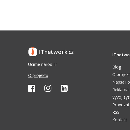
ITnetwork.cz
ITnetwo
Učíme národ IT
Blog
O projek
O projektu
Napsali o
Reklama
Vývoj sy
Provozní
RSS
Kontakt