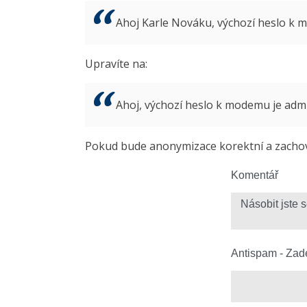
Ahoj Karle Nováku, výchozí heslo k
Upravíte na:
Ahoj, výchozí heslo k modemu je ad
Pokud bude anonymizace korektní a zachová
Komentář
Antispam - Zade