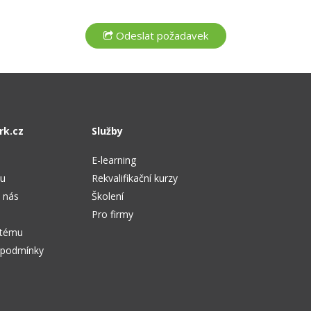
rk.cz
Služby
E-learning
tu
Rekvalifikační kurzy
 nás
Školení
Pro firmy
stému
 podmínky