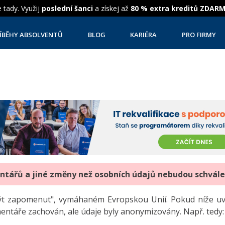
 tady. Využij
poslední šanci
a získej až
80 % extra kreditů ZDAR
ÍBĚHY ABSOLVENTŮ
BLOG
KARIÉRA
PRO FIRMY
entářů a jiné změny než osobních údajů nebudou schvál
"být zapomenut", vymáhaném Evropskou Unií. Pokud níže 
mentáře zachován, ale údaje byly anonymizovány. Např. tedy: