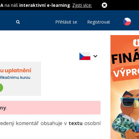
MA
na náš
interaktivní e-learning
.
Zjisti více:
Přihlásit se
Registrovat
eny
.
uvedený komentář obsahuje v
textu
osobní