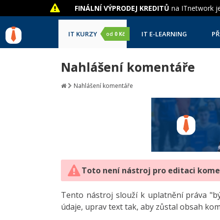
FINÁLNÍ VÝPRODEJ KREDITŮ
na ITnetwork je
IT KURZY
IT E-LEARNING
PŘ
od
0 Kč
Nahlášení komentáře
Nahlášení komentáře
Toto není nástroj pro editaci kom
Tento nástroj slouží k uplatnění práva 
údaje, uprav text tak, aby zůstal obsah ko