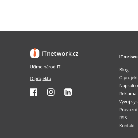
ITnetwork.cz
ITnetwo
Učíme národ IT
Blog
O projek
O projektu
Napsali o
Reklama
Vývoj sy
Provozní
RSS
Kontakt