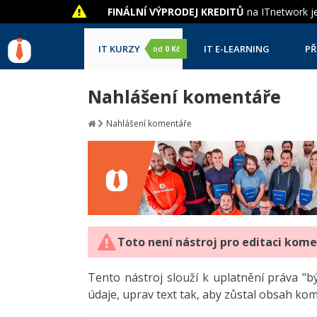
FINÁLNÍ VÝPRODEJ KREDITŮ
na ITnetwork je
IT KURZY
IT E-LEARNING
PŘ
od
0 Kč
Nahlášení komentáře
Nahlášení komentáře
Toto není nástroj pro editaci kom
Tento nástroj slouží k uplatnění práva 
údaje, uprav text tak, aby zůstal obsah ko