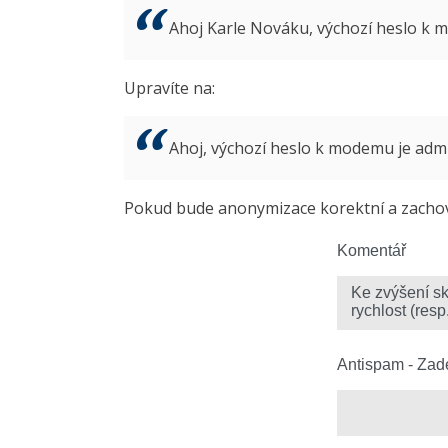
Ahoj Karle Nováku, výchozí heslo k
Upravíte na:
Ahoj, výchozí heslo k modemu je ad
Pokud bude anonymizace korektní a zachová
Komentář
Antispam - Zade