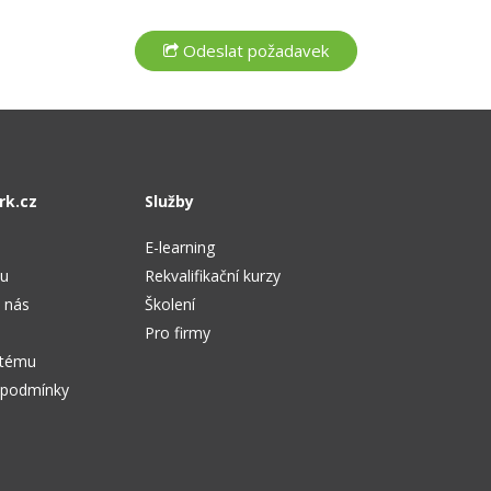
rk.cz
Služby
E-learning
tu
Rekvalifikační kurzy
 nás
Školení
Pro firmy
stému
 podmínky