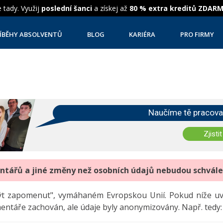
 tady. Využij
poslední šanci
a získej až
80 % extra kreditů ZDAR
ÍBĚHY ABSOLVENTŮ
BLOG
KARIÉRA
PRO FIRMY
Naučíme tě pracova
Zjistit
entářů a jiné změny než osobních údajů nebudou schvál
"být zapomenut", vymáhaném Evropskou Unií. Pokud níže 
mentáře zachován, ale údaje byly anonymizovány. Např. tedy: