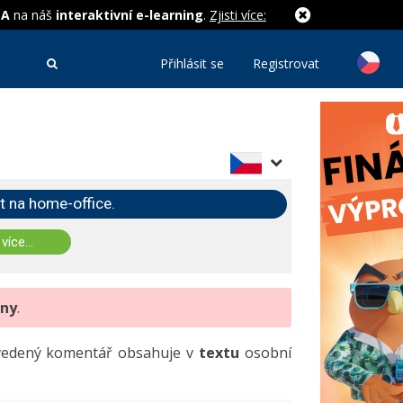
MA
na náš
interaktivní e-learning
.
Zjisti více:
Přihlásit se
Registrovat
t na home-office.
 více...
eny
.
uvedený komentář obsahuje v
textu
osobní