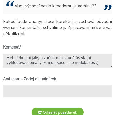
Video
Ahoj, výchozí heslo k modemu je admin123
-41%
Copywriter
Algoritmy
Time management
Ostatní
-10%
Pokud bude anonymizace korektní a zachová původní
WordPress specialista
Umělá inteligence (AI)
Windows
Fórum
význam komentáře, schválíme ji. Zpracování může trvat
několik dní.
SEO specialista
Pro děti
Linux
Více
Komentář
Sítě
Fórum
Kybernetická bezpečnost
Elektronický podpis
Antispam - Zadej aktuální rok
Fórum