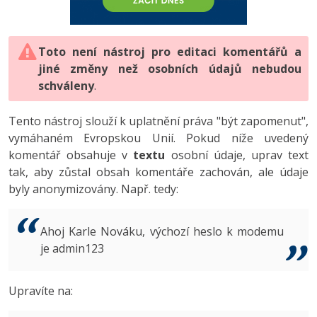
-80%
Vývojář mobilních aplikací
-80%
Python
Digitální gramotnost
Photoshop
HTML5, CSS3, Bootstrap, SEO
PHP
-80%
-30%
Specialista na AI a bigdata
-80%
JavaScript
Marketing
Toto není nástroj pro editaci komentářů a
Adobe Illustrator
SQL a databáze
JavaScript
jiné změny než osobních údajů nebudou
-80%
C# Game developer
-30%
PHP
WordPress
schváleny
Adobe Lightroom
.
Testování a verzování
Python
-80%
-30%
Webdesigner
-15%
C++
SEO
Adobe XD
Tento nástroj slouží k uplatnění práva "být zapomenut",
UML a návrhové vzory
HTML / CSS
vymáhaném Evropskou Unií. Pokud níže uvedený
-80%
Tester
-25%
Swift
UX
Adobe InDesign
komentář obsahuje v
textu
osobní údaje, uprav text
React
UML a návrhové vzory
tak, aby zůstal obsah komentáře zachován, ale údaje
-80%
Systémový administrátor
Kotlin
Business
Adobe After Effects
byly anonymizovány. Např. tedy:
Spring
MySQL/MariaDB
-80%
-25%
Grafik / UX/UI návrhář
-80%
C
Kryptoměny
Blender
ASP.NET MVC
MS-SQL
Ahoj Karle Nováku, výchozí heslo k modemu
-30%
3D grafik
VB.NET
je admin123
Copywriting
Inkscape
Django
SQLite
-80%
Projektový manažer
-80%
SQL
MS Office
Fotografování
Upravíte na:
Best practices
-80%
Databázový analytik
Návrh SW
Google Dokumenty