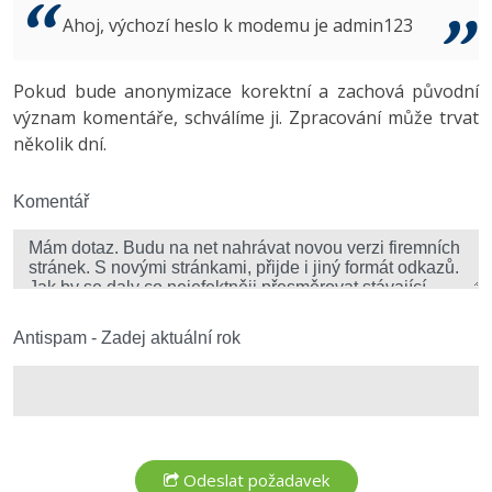
Video
Ahoj, výchozí heslo k modemu je admin123
-41%
Copywriter
Algoritmy
Time management
Ostatní
-10%
Pokud bude anonymizace korektní a zachová původní
WordPress specialista
Umělá inteligence (AI)
Windows
Fórum
význam komentáře, schválíme ji. Zpracování může trvat
několik dní.
SEO specialista
Pro děti
Linux
Více
Komentář
Sítě
Fórum
Kybernetická bezpečnost
Elektronický podpis
Antispam - Zadej aktuální rok
Fórum