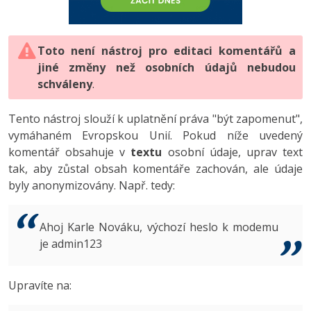
-80%
Vývojář mobilních aplikací
-80%
Python
Digitální gramotnost
Photoshop
HTML5, CSS3, Bootstrap, SEO
PHP
-80%
-30%
Specialista na AI a bigdata
-80%
JavaScript
Marketing
Toto není nástroj pro editaci komentářů a
Adobe Illustrator
SQL a databáze
JavaScript
jiné změny než osobních údajů nebudou
-80%
C# Game developer
-30%
PHP
WordPress
schváleny
Adobe Lightroom
.
Testování a verzování
Python
-80%
-30%
Webdesigner
-15%
C++
SEO
Adobe XD
Tento nástroj slouží k uplatnění práva "být zapomenut",
UML a návrhové vzory
HTML / CSS
vymáhaném Evropskou Unií. Pokud níže uvedený
-80%
Tester
-25%
Swift
UX
Adobe InDesign
komentář obsahuje v
textu
osobní údaje, uprav text
React
UML a návrhové vzory
tak, aby zůstal obsah komentáře zachován, ale údaje
-80%
Systémový administrátor
Kotlin
Business
Adobe After Effects
byly anonymizovány. Např. tedy:
Spring
MySQL/MariaDB
-80%
-25%
Grafik / UX/UI návrhář
-80%
C
Kryptoměny
Blender
ASP.NET MVC
MS-SQL
Ahoj Karle Nováku, výchozí heslo k modemu
-30%
3D grafik
VB.NET
je admin123
Copywriting
Inkscape
Django
SQLite
-80%
Projektový manažer
-80%
SQL
MS Office
Fotografování
Upravíte na:
Best practices
-80%
Databázový analytik
Návrh SW
Google Dokumenty