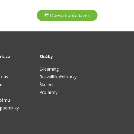
rk.cz
Služby
E-learning
 nás
Rekvalifikační kurzy
tu
Školení
Pro firmy
stému
 podmínky