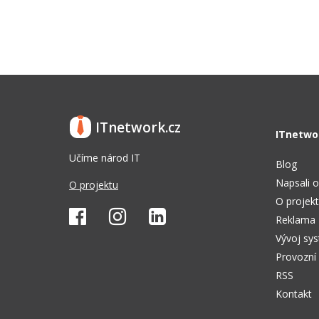
ITnetwork.cz
ITnetwo
Učíme národ IT
Blog
Napsali o
O projektu
O projek
Reklama
Vývoj sy
Provozní
RSS
Kontakt