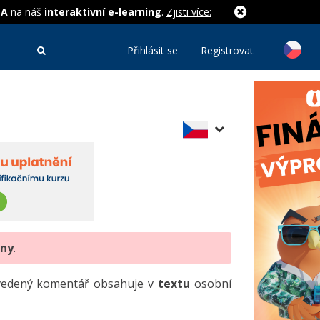
MA
na náš
interaktivní e-learning
.
Zjisti více:
Přihlásit se
Registrovat
eny
.
uvedený komentář obsahuje v
textu
osobní