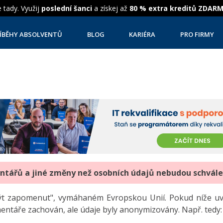
 tady. Využij
poslední šanci
a získej až
80 % extra kreditů ZDAR
ÍBĚHY ABSOLVENTŮ
BLOG
KARIÉRA
PRO FIRMY
entářů a jiné změny než osobních údajů nebudou schvál
"být zapomenut", vymáhaném Evropskou Unií. Pokud níže 
mentáře zachován, ale údaje byly anonymizovány. Např. tedy: