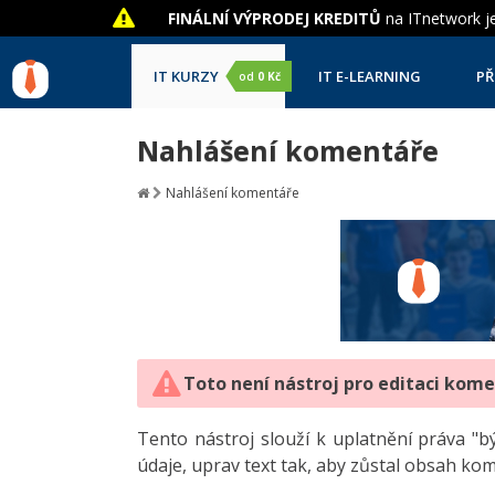
FINÁLNÍ VÝPRODEJ KREDITŮ
na ITnetwork je
IT KURZY
IT E-LEARNING
PŘ
od
0 Kč
Nahlášení komentáře
Nahlášení komentáře
Toto není nástroj pro editaci kom
Tento nástroj slouží k uplatnění práva 
údaje, uprav text tak, aby zůstal obsah ko