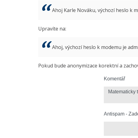
Ahoj Karle Nováku, výchozí heslo k
Upravíte na:
Ahoj, výchozí heslo k modemu je ad
Pokud bude anonymizace korektní a zachová
Komentář
Antispam - Zade