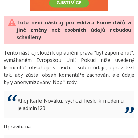
-80%
Vývojář mobilních aplikací
-80%
Python
Digitální gramotnost
Photoshop
HTML5, CSS3, Bootstrap, SEO
PHP
-80%
-30%
Specialista na AI a bigdata
-80%
JavaScript
Marketing
Toto není nástroj pro editaci komentářů a
Adobe Illustrator
SQL a databáze
JavaScript
jiné změny než osobních údajů nebudou
-80%
C# Game developer
-30%
PHP
WordPress
schváleny
Adobe Lightroom
.
Testování a verzování
Python
-80%
-30%
Webdesigner
-15%
C++
SEO
Adobe XD
Tento nástroj slouží k uplatnění práva "být zapomenut",
UML a návrhové vzory
HTML / CSS
vymáhaném Evropskou Unií. Pokud níže uvedený
-80%
Tester
-25%
Swift
UX
Adobe InDesign
komentář obsahuje v
textu
osobní údaje, uprav text
React
UML a návrhové vzory
tak, aby zůstal obsah komentáře zachován, ale údaje
-80%
Systémový administrátor
Kotlin
Business
Adobe After Effects
byly anonymizovány. Např. tedy:
Spring
MySQL/MariaDB
-80%
-25%
Grafik / UX/UI návrhář
-80%
C
Kryptoměny
Blender
ASP.NET MVC
MS-SQL
Ahoj Karle Nováku, výchozí heslo k modemu
-30%
3D grafik
VB.NET
je admin123
Copywriting
Inkscape
Django
SQLite
-80%
Projektový manažer
-80%
SQL
MS Office
Fotografování
Upravíte na:
Best practices
-80%
Databázový analytik
Návrh SW
Google Dokumenty