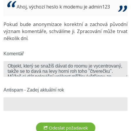
Video
Ahoj, výchozí heslo k modemu je admin123
-41%
Copywriter
Algoritmy
Time management
Ostatní
-10%
Pokud bude anonymizace korektní a zachová původní
WordPress specialista
Umělá inteligence (AI)
Windows
Fórum
význam komentáře, schválíme ji. Zpracování může trvat
několik dní.
SEO specialista
Pro děti
Linux
Více
Komentář
Sítě
Fórum
Kybernetická bezpečnost
Elektronický podpis
Antispam - Zadej aktuální rok
Fórum