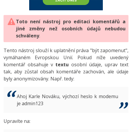
-80%
Vývojář mobilních aplikací
-80%
Python
Digitální gramotnost
Photoshop
HTML5, CSS3, Bootstrap, SEO
PHP
-80%
-30%
Specialista na AI a bigdata
-80%
JavaScript
Marketing
Toto není nástroj pro editaci komentářů a
Adobe Illustrator
SQL a databáze
JavaScript
jiné změny než osobních údajů nebudou
-80%
C# Game developer
-30%
PHP
WordPress
schváleny
Adobe Lightroom
.
Testování a verzování
Python
-80%
-30%
Webdesigner
-15%
C++
SEO
Adobe XD
Tento nástroj slouží k uplatnění práva "být zapomenut",
UML a návrhové vzory
HTML / CSS
vymáhaném Evropskou Unií. Pokud níže uvedený
-80%
Tester
-25%
Swift
UX
Adobe InDesign
komentář obsahuje v
textu
osobní údaje, uprav text
React
UML a návrhové vzory
tak, aby zůstal obsah komentáře zachován, ale údaje
-80%
Systémový administrátor
Kotlin
Business
Adobe After Effects
byly anonymizovány. Např. tedy:
Spring
MySQL/MariaDB
-80%
-25%
Grafik / UX/UI návrhář
-80%
C
Kryptoměny
Blender
ASP.NET MVC
MS-SQL
Ahoj Karle Nováku, výchozí heslo k modemu
-30%
3D grafik
VB.NET
je admin123
Copywriting
Inkscape
Django
SQLite
-80%
Projektový manažer
-80%
SQL
MS Office
Fotografování
Upravíte na:
Best practices
-80%
Databázový analytik
Návrh SW
Google Dokumenty