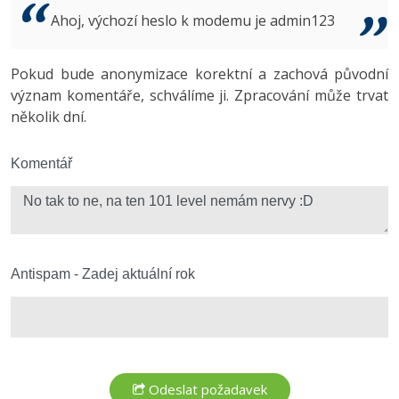
Video
Ahoj, výchozí heslo k modemu je admin123
-41%
Copywriter
Algoritmy
Time management
Ostatní
-10%
Pokud bude anonymizace korektní a zachová původní
WordPress specialista
Umělá inteligence (AI)
Windows
Fórum
význam komentáře, schválíme ji. Zpracování může trvat
několik dní.
SEO specialista
Pro děti
Linux
Více
Komentář
Sítě
Fórum
Kybernetická bezpečnost
Elektronický podpis
Antispam - Zadej aktuální rok
Fórum