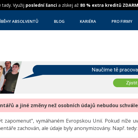
 tady. Využij
poslední šanci
a získej až
80 % extra kreditů ZDAR
ÍBĚHY ABSOLVENTŮ
BLOG
KARIÉRA
PRO FIRMY
Naučíme tě pracova
Zjistit
entářů a jiné změny než osobních údajů nebudou schvál
"být zapomenut", vymáhaném Evropskou Unií. Pokud níže 
mentáře zachován, ale údaje byly anonymizovány. Např. tedy: