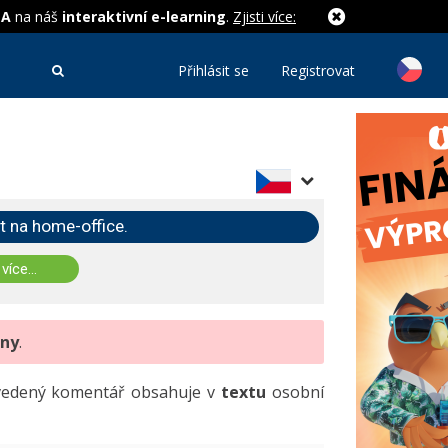
MA
na náš
interaktivní e-learning
.
Zjisti více:
Přihlásit se
Registrovat
t na home-office.
 více...
eny
.
uvedený komentář obsahuje v
textu
osobní