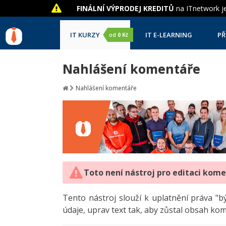
FINÁLNÍ VÝPRODEJ KREDITŮ
na ITnetwork je
IT KURZY
IT E-LEARNING
PŘ
od
0 Kč
Nahlášení komentáře
Nahlášení komentáře
Toto není nástroj pro editaci kom
Tento nástroj slouží k uplatnění práva 
údaje, uprav text tak, aby zůstal obsah ko