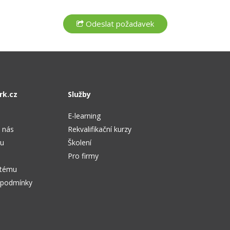
rk.cz
Služby
E-learning
 nás
Rekvalifikační kurzy
tu
Školení
Pro firmy
stému
 podmínky