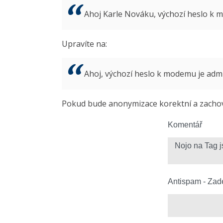
Ahoj Karle Nováku, výchozí heslo k
Upravíte na:
Ahoj, výchozí heslo k modemu je ad
Pokud bude anonymizace korektní a zachová
Komentář
Antispam - Zade