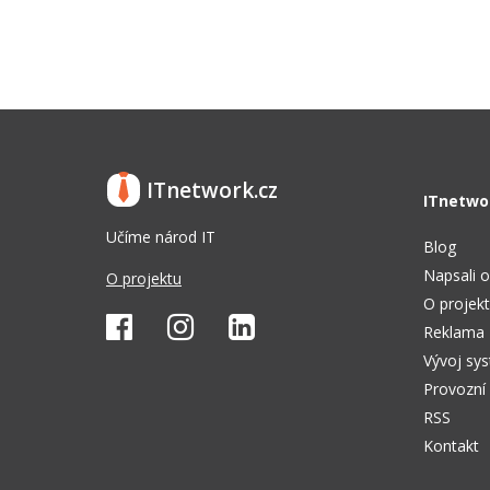
ITnetwork.cz
ITnetwo
Učíme národ IT
Blog
Napsali o
O projektu
O projek
Reklama
Vývoj sy
Provozní
RSS
Kontakt