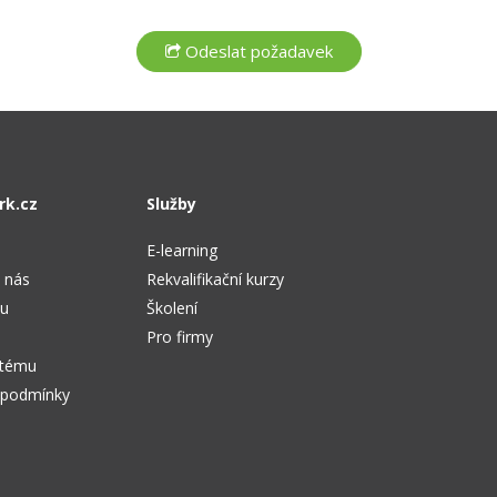
rk.cz
Služby
E-learning
 nás
Rekvalifikační kurzy
tu
Školení
Pro firmy
stému
 podmínky