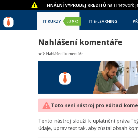
FINÁLNÍ VÝPRODEJ KREDITŮ
na ITnetwork je
IT KURZY
IT E-LEARNING
PŘ
od
0 Kč
Nahlášení komentáře
Nahlášení komentáře
Toto není nástroj pro editaci kom
Tento nástroj slouží k uplatnění práva 
údaje, uprav text tak, aby zůstal obsah ko