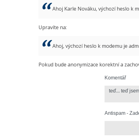
Ahoj Karle Nováku, výchozí heslo k
Upravíte na:
Ahoj, výchozí heslo k modemu je ad
Pokud bude anonymizace korektní a zachová
Komentář
Antispam - Zade