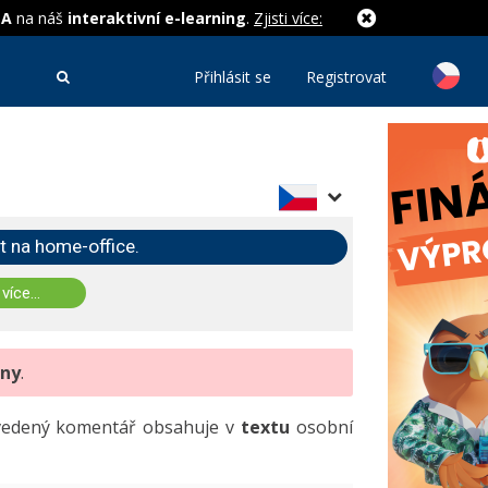
MA
na náš
interaktivní e-learning
.
Zjisti více:
Přihlásit se
Registrovat
t na home-office.
 více...
eny
.
uvedený komentář obsahuje v
textu
osobní