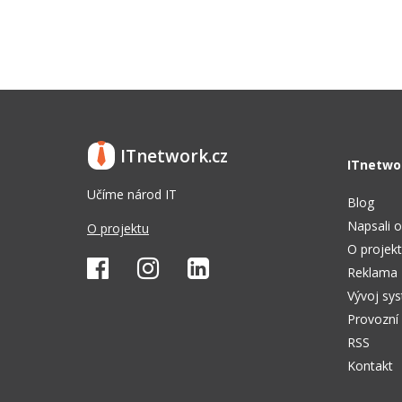
ITnetwork.cz
ITnetwo
Učíme národ IT
Blog
Napsali o
O projektu
O projek
Reklama
Vývoj sy
Provozní
RSS
Kontakt