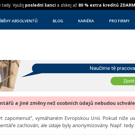
 tady. Využij
poslední šanci
a získej až
80 % extra kreditů ZDAR
ÍBĚHY ABSOLVENTŮ
BLOG
KARIÉRA
PRO FIRMY
Naučíme tě pracova
Zjistit
entářů a jiné změny než osobních údajů nebudou schvál
"být zapomenut", vymáhaném Evropskou Unií. Pokud níže 
mentáře zachován, ale údaje byly anonymizovány. Např. tedy: