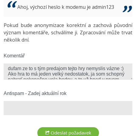
Video
Ahoj, výchozí heslo k modemu je admin123
-41%
Copywriter
Algoritmy
Time management
Ostatní
-10%
Pokud bude anonymizace korektní a zachová původní
WordPress specialista
Umělá inteligence (AI)
Windows
Fórum
význam komentáře, schválíme ji. Zpracování může trvat
několik dní.
SEO specialista
Pro děti
Linux
Více
Komentář
Sítě
Fórum
Kybernetická bezpečnost
Elektronický podpis
Antispam - Zadej aktuální rok
Fórum