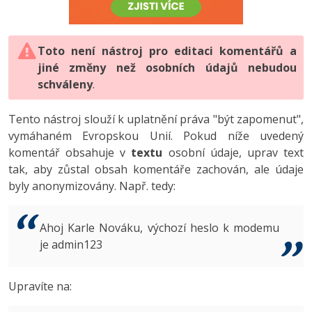
-80%
Vývojář mobilních aplikací
-80%
Python
Digitální gramotnost
Photoshop
HTML5, CSS3, Bootstrap, SEO
PHP
-80%
-30%
Specialista na AI a bigdata
-80%
JavaScript
Marketing
Toto není nástroj pro editaci komentářů a
Adobe Illustrator
SQL a databáze
JavaScript
jiné změny než osobních údajů nebudou
-80%
C# Game developer
-30%
PHP
WordPress
schváleny
Adobe Lightroom
.
Testování a verzování
Python
-80%
-30%
Webdesigner
-15%
C++
SEO
Adobe XD
Tento nástroj slouží k uplatnění práva "být zapomenut",
UML a návrhové vzory
HTML / CSS
vymáhaném Evropskou Unií. Pokud níže uvedený
-80%
Tester
-25%
Swift
UX
Adobe InDesign
komentář obsahuje v
textu
osobní údaje, uprav text
React
UML a návrhové vzory
tak, aby zůstal obsah komentáře zachován, ale údaje
-80%
Systémový administrátor
Kotlin
Business
Adobe After Effects
byly anonymizovány. Např. tedy:
Spring
MySQL/MariaDB
-80%
-25%
Grafik / UX/UI návrhář
-80%
C
Kryptoměny
Blender
ASP.NET MVC
MS-SQL
Ahoj Karle Nováku, výchozí heslo k modemu
-30%
3D grafik
VB.NET
je admin123
Copywriting
Inkscape
Django
SQLite
-80%
Projektový manažer
-80%
SQL
MS Office
Fotografování
Upravíte na:
Best practices
-80%
Databázový analytik
Návrh SW
Google Dokumenty