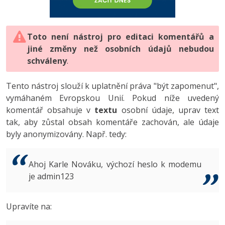
-80%
Vývojář mobilních aplikací
-80%
Python
Digitální gramotnost
Photoshop
HTML5, CSS3, Bootstrap, SEO
PHP
-80%
-30%
Specialista na AI a bigdata
-80%
JavaScript
Marketing
Toto není nástroj pro editaci komentářů a
Adobe Illustrator
SQL a databáze
JavaScript
jiné změny než osobních údajů nebudou
-80%
C# Game developer
-30%
PHP
WordPress
schváleny
Adobe Lightroom
.
Testování a verzování
Python
-80%
-30%
Webdesigner
-15%
C++
SEO
Adobe XD
Tento nástroj slouží k uplatnění práva "být zapomenut",
UML a návrhové vzory
HTML / CSS
vymáhaném Evropskou Unií. Pokud níže uvedený
-80%
Tester
-25%
Swift
UX
Adobe InDesign
komentář obsahuje v
textu
osobní údaje, uprav text
React
UML a návrhové vzory
tak, aby zůstal obsah komentáře zachován, ale údaje
-80%
Systémový administrátor
Kotlin
Business
Adobe After Effects
byly anonymizovány. Např. tedy:
Spring
MySQL/MariaDB
-80%
-25%
Grafik / UX/UI návrhář
-80%
C
Kryptoměny
Blender
ASP.NET MVC
MS-SQL
Ahoj Karle Nováku, výchozí heslo k modemu
-30%
3D grafik
VB.NET
je admin123
Copywriting
Inkscape
Django
SQLite
-80%
Projektový manažer
-80%
SQL
MS Office
Fotografování
Upravíte na:
Best practices
-80%
Databázový analytik
Návrh SW
Google Dokumenty