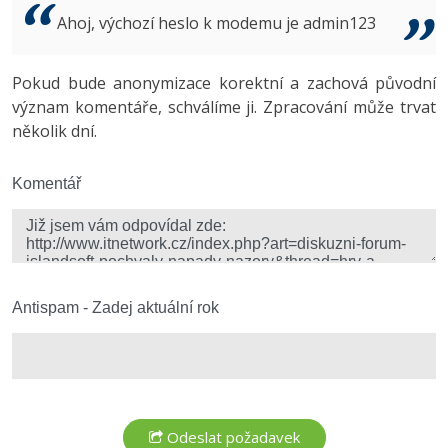
Video
Ahoj, výchozí heslo k modemu je admin123
-41%
Copywriter
Algoritmy
Time management
Ostatní
-10%
Pokud bude anonymizace korektní a zachová původní
WordPress specialista
Umělá inteligence (AI)
Windows
Fórum
význam komentáře, schválíme ji. Zpracování může trvat
několik dní.
SEO specialista
Pro děti
Linux
Více
Komentář
Sítě
Fórum
Kybernetická bezpečnost
Elektronický podpis
Antispam - Zadej aktuální rok
Fórum