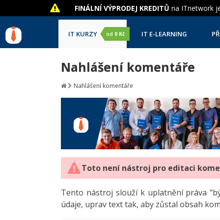
FINÁLNÍ VÝPRODEJ KREDITŮ
na ITnetwork je
IT KURZY
IT E-LEARNING
PŘ
od
0 Kč
Nahlášení komentáře
Nahlášení komentáře
Toto není nástroj pro editaci kom
Tento nástroj slouží k uplatnění práva 
údaje, uprav text tak, aby zůstal obsah ko