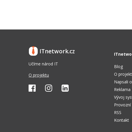
ITnetwork.cz
ITnetwo
Učíme národ IT
Blog
O projek
O projektu
Napsali o
Reklama
Vývoj sy
Provozní
RSS
Kontakt