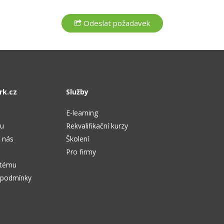
rk.cz
Služby
E-learning
tu
Rekvalifikační kurzy
 nás
Školení
Pro firmy
stému
 podmínky