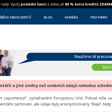
 tady. Využij
poslední šanci
a získej až
80 % extra kreditů ZDAR
ÍBĚHY ABSOLVENTŮ
BLOG
KARIÉRA
PRO FIRMY
Naučíme tě pracova
Zjistit
entářů a jiné změny než osobních údajů nebudou schvál
"být zapomenut", vymáhaném Evropskou Unií. Pokud níže 
mentáře zachován, ale údaje byly anonymizovány. Např. tedy: