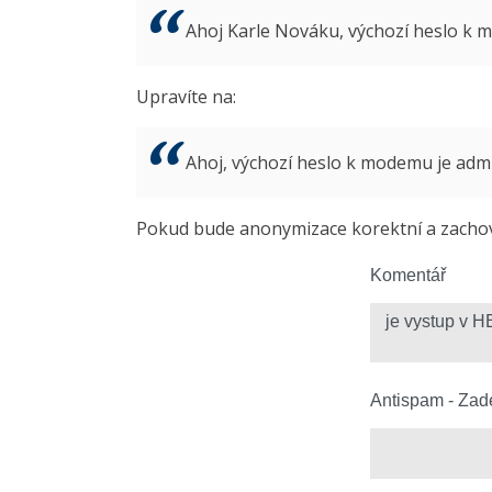
Ahoj Karle Nováku, výchozí heslo k
Upravíte na:
Ahoj, výchozí heslo k modemu je ad
Pokud bude anonymizace korektní a zachová
Komentář
Antispam - Zade