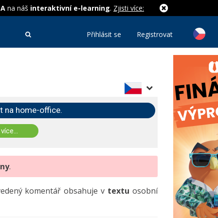
MA
na náš
interaktivní e-learning
.
Zjisti více:
Přihlásit se
Registrovat
t na home-office.
 více...
eny
.
uvedený komentář obsahuje v
textu
osobní