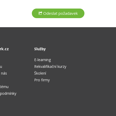
rk.cz
Služby
E-learning
tu
Rekvalifikační kurzy
 nás
Školení
Pro firmy
stému
 podmínky