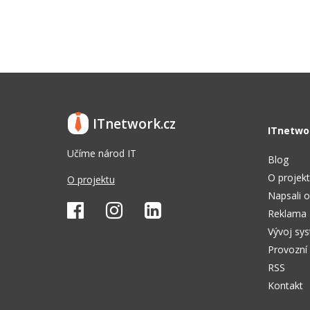
ITnetwork.cz
ITnetwo
Učíme národ IT
Blog
O projek
O projektu
Napsali o
Reklama
Vývoj sy
Provozní
RSS
Kontakt