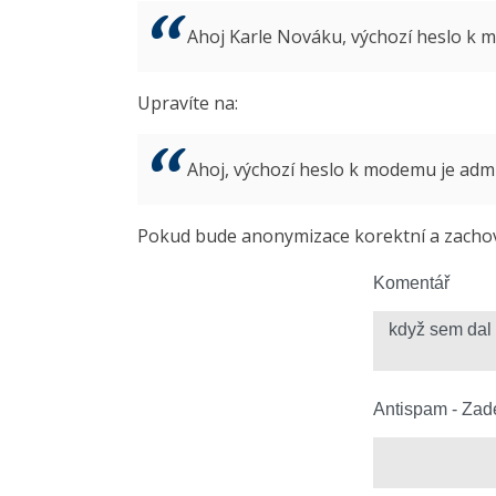
Ahoj Karle Nováku, výchozí heslo k
Upravíte na:
Ahoj, výchozí heslo k modemu je ad
Pokud bude anonymizace korektní a zachová
Komentář
Antispam - Zade