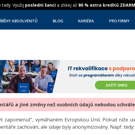
 tady. Využij
poslední šanci
a získej až
80 % extra kreditů ZDAR
ÍBĚHY ABSOLVENTŮ
BLOG
KARIÉRA
PRO FIRMY
entářů a jiné změny než osobních údajů nebudou schvál
"být zapomenut", vymáhaném Evropskou Unií. Pokud níže 
mentáře zachován, ale údaje byly anonymizovány. Např. tedy: