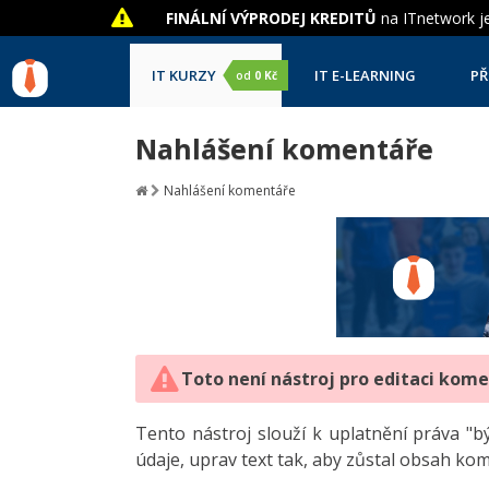
FINÁLNÍ VÝPRODEJ KREDITŮ
na ITnetwork je
IT KURZY
IT E-LEARNING
PŘ
od
0 Kč
Nahlášení komentáře
Nahlášení komentáře
Toto není nástroj pro editaci kom
Tento nástroj slouží k uplatnění práva 
údaje, uprav text tak, aby zůstal obsah ko