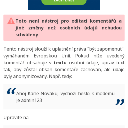
-80%
Vývojář mobilních aplikací
-80%
Python
Digitální gramotnost
Photoshop
HTML5, CSS3, Bootstrap, SEO
PHP
-80%
-30%
Specialista na AI a bigdata
-80%
JavaScript
Marketing
Toto není nástroj pro editaci komentářů a
Adobe Illustrator
SQL a databáze
JavaScript
jiné změny než osobních údajů nebudou
-80%
C# Game developer
-30%
PHP
WordPress
schváleny
Adobe Lightroom
.
Testování a verzování
Python
-80%
-30%
Webdesigner
-15%
C++
SEO
Adobe XD
Tento nástroj slouží k uplatnění práva "být zapomenut",
UML a návrhové vzory
HTML / CSS
vymáhaném Evropskou Unií. Pokud níže uvedený
-80%
Tester
-25%
Swift
UX
Adobe InDesign
komentář obsahuje v
textu
osobní údaje, uprav text
React
UML a návrhové vzory
tak, aby zůstal obsah komentáře zachován, ale údaje
-80%
Systémový administrátor
Kotlin
Business
Adobe After Effects
byly anonymizovány. Např. tedy:
Spring
MySQL/MariaDB
-80%
-25%
Grafik / UX/UI návrhář
-80%
C
Kryptoměny
Blender
ASP.NET MVC
MS-SQL
Ahoj Karle Nováku, výchozí heslo k modemu
-30%
3D grafik
VB.NET
je admin123
Copywriting
Inkscape
Django
SQLite
-80%
Projektový manažer
-80%
SQL
MS Office
Fotografování
Upravíte na:
Best practices
-80%
Databázový analytik
Návrh SW
Google Dokumenty