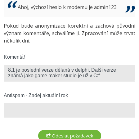
Video
Ahoj, výchozí heslo k modemu je admin123
-41%
Copywriter
Algoritmy
Time management
Ostatní
-10%
Pokud bude anonymizace korektní a zachová původní
WordPress specialista
Umělá inteligence (AI)
Windows
Fórum
význam komentáře, schválíme ji. Zpracování může trvat
několik dní.
SEO specialista
Pro děti
Linux
Více
Komentář
Sítě
Fórum
Kybernetická bezpečnost
Elektronický podpis
Antispam - Zadej aktuální rok
Fórum