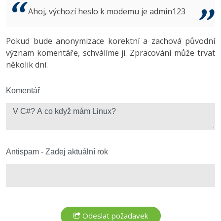
Video
Ahoj, výchozí heslo k modemu je admin123
-41%
Copywriter
Algoritmy
Time management
Ostatní
-10%
Pokud bude anonymizace korektní a zachová původní
WordPress specialista
Umělá inteligence (AI)
Windows
Fórum
význam komentáře, schválíme ji. Zpracování může trvat
několik dní.
SEO specialista
Pro děti
Linux
Více
Komentář
Sítě
Fórum
Kybernetická bezpečnost
Elektronický podpis
Antispam - Zadej aktuální rok
Fórum