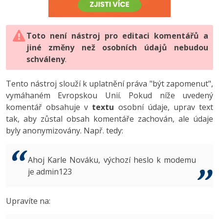
-80%
Vývojář mobilních aplikací
-80%
Python
Digitální gramotnost
Photoshop
HTML5, CSS3, Bootstrap, SEO
PHP
-80%
-30%
Specialista na AI a bigdata
-80%
JavaScript
Marketing
Toto není nástroj pro editaci komentářů a
Adobe Illustrator
SQL a databáze
JavaScript
jiné změny než osobních údajů nebudou
-80%
C# Game developer
-30%
PHP
WordPress
schváleny
Adobe Lightroom
.
Testování a verzování
Python
-80%
-30%
Webdesigner
-15%
C++
SEO
Adobe XD
Tento nástroj slouží k uplatnění práva "být zapomenut",
UML a návrhové vzory
HTML / CSS
vymáhaném Evropskou Unií. Pokud níže uvedený
-80%
Tester
-25%
Swift
UX
Adobe InDesign
komentář obsahuje v
textu
osobní údaje, uprav text
React
UML a návrhové vzory
tak, aby zůstal obsah komentáře zachován, ale údaje
-80%
Systémový administrátor
Kotlin
Business
Adobe After Effects
byly anonymizovány. Např. tedy:
Spring
MySQL/MariaDB
-80%
-25%
Grafik / UX/UI návrhář
-80%
C
Kryptoměny
Blender
ASP.NET MVC
MS-SQL
Ahoj Karle Nováku, výchozí heslo k modemu
-30%
3D grafik
VB.NET
je admin123
Copywriting
Inkscape
Django
SQLite
-80%
Projektový manažer
-80%
SQL
MS Office
Fotografování
Upravíte na:
Best practices
-80%
Databázový analytik
Návrh SW
Google Dokumenty