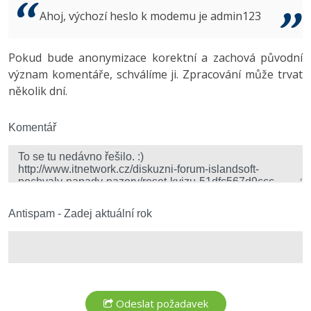
Video
Ahoj, výchozí heslo k modemu je admin123
-41%
Copywriter
Algoritmy
Time management
Ostatní
-10%
Pokud bude anonymizace korektní a zachová původní
WordPress specialista
Umělá inteligence (AI)
Windows
Fórum
význam komentáře, schválíme ji. Zpracování může trvat
několik dní.
SEO specialista
Pro děti
Linux
Více
Komentář
Sítě
Fórum
Kybernetická bezpečnost
Elektronický podpis
Antispam - Zadej aktuální rok
Fórum