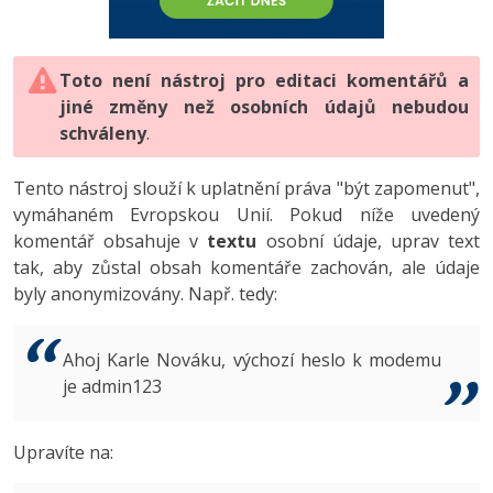
-80%
Vývojář mobilních aplikací
-80%
Python
Digitální gramotnost
Photoshop
HTML5, CSS3, Bootstrap, SEO
PHP
-80%
-30%
Specialista na AI a bigdata
-80%
JavaScript
Marketing
Toto není nástroj pro editaci komentářů a
Adobe Illustrator
SQL a databáze
JavaScript
jiné změny než osobních údajů nebudou
-80%
C# Game developer
-30%
PHP
WordPress
schváleny
Adobe Lightroom
.
Testování a verzování
Python
-80%
-30%
Webdesigner
-15%
C++
SEO
Adobe XD
Tento nástroj slouží k uplatnění práva "být zapomenut",
UML a návrhové vzory
HTML / CSS
vymáhaném Evropskou Unií. Pokud níže uvedený
-80%
Tester
-25%
Swift
UX
Adobe InDesign
komentář obsahuje v
textu
osobní údaje, uprav text
React
UML a návrhové vzory
tak, aby zůstal obsah komentáře zachován, ale údaje
-80%
Systémový administrátor
Kotlin
Business
Adobe After Effects
byly anonymizovány. Např. tedy:
Spring
MySQL/MariaDB
-80%
-25%
Grafik / UX/UI návrhář
-80%
C
Kryptoměny
Blender
ASP.NET MVC
MS-SQL
Ahoj Karle Nováku, výchozí heslo k modemu
-30%
3D grafik
VB.NET
je admin123
Copywriting
Inkscape
Django
SQLite
-80%
Projektový manažer
-80%
SQL
MS Office
Fotografování
Upravíte na:
Best practices
-80%
Databázový analytik
Návrh SW
Google Dokumenty