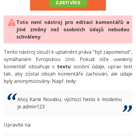
-80%
Vývojář mobilních aplikací
-80%
Python
Digitální gramotnost
Photoshop
HTML5, CSS3, Bootstrap, SEO
PHP
-80%
-30%
Specialista na AI a bigdata
-80%
JavaScript
Marketing
Toto není nástroj pro editaci komentářů a
Adobe Illustrator
SQL a databáze
JavaScript
jiné změny než osobních údajů nebudou
-80%
C# Game developer
-30%
PHP
WordPress
schváleny
Adobe Lightroom
.
Testování a verzování
Python
-80%
-30%
Webdesigner
-15%
C++
SEO
Adobe XD
Tento nástroj slouží k uplatnění práva "být zapomenut",
UML a návrhové vzory
HTML / CSS
vymáhaném Evropskou Unií. Pokud níže uvedený
-80%
Tester
-25%
Swift
UX
Adobe InDesign
komentář obsahuje v
textu
osobní údaje, uprav text
React
UML a návrhové vzory
tak, aby zůstal obsah komentáře zachován, ale údaje
-80%
Systémový administrátor
Kotlin
Business
Adobe After Effects
byly anonymizovány. Např. tedy:
Spring
MySQL/MariaDB
-80%
-25%
Grafik / UX/UI návrhář
-80%
C
Kryptoměny
Blender
ASP.NET MVC
MS-SQL
Ahoj Karle Nováku, výchozí heslo k modemu
-30%
3D grafik
VB.NET
je admin123
Copywriting
Inkscape
Django
SQLite
-80%
Projektový manažer
-80%
SQL
MS Office
Fotografování
Upravíte na:
Best practices
-80%
Databázový analytik
Návrh SW
Google Dokumenty