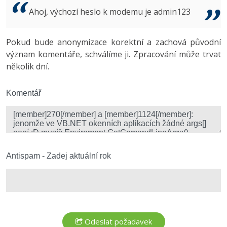
Video
Ahoj, výchozí heslo k modemu je admin123
-41%
Copywriter
Algoritmy
Time management
Ostatní
-10%
Pokud bude anonymizace korektní a zachová původní
WordPress specialista
Umělá inteligence (AI)
Windows
Fórum
význam komentáře, schválíme ji. Zpracování může trvat
několik dní.
SEO specialista
Pro děti
Linux
Více
Komentář
Sítě
Fórum
Kybernetická bezpečnost
Elektronický podpis
Antispam - Zadej aktuální rok
Fórum