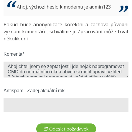
Video
Ahoj, výchozí heslo k modemu je admin123
-41%
Copywriter
Algoritmy
Time management
Ostatní
-10%
Pokud bude anonymizace korektní a zachová původní
WordPress specialista
Umělá inteligence (AI)
Windows
Fórum
význam komentáře, schválíme ji. Zpracování může trvat
několik dní.
SEO specialista
Pro děti
Linux
Více
Komentář
Sítě
Fórum
Kybernetická bezpečnost
Elektronický podpis
Antispam - Zadej aktuální rok
Fórum