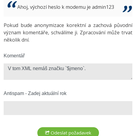
Video
Ahoj, výchozí heslo k modemu je admin123
-41%
Copywriter
Algoritmy
Time management
Ostatní
-10%
Pokud bude anonymizace korektní a zachová původní
WordPress specialista
Umělá inteligence (AI)
Windows
Fórum
význam komentáře, schválíme ji. Zpracování může trvat
několik dní.
SEO specialista
Pro děti
Linux
Více
Komentář
Sítě
Fórum
Kybernetická bezpečnost
Elektronický podpis
Antispam - Zadej aktuální rok
Fórum