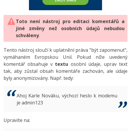
-80%
Vývojář mobilních aplikací
-80%
Python
Digitální gramotnost
Photoshop
HTML5, CSS3, Bootstrap, SEO
PHP
-80%
-30%
Specialista na AI a bigdata
-80%
JavaScript
Marketing
Toto není nástroj pro editaci komentářů a
Adobe Illustrator
SQL a databáze
JavaScript
jiné změny než osobních údajů nebudou
-80%
C# Game developer
-30%
PHP
WordPress
schváleny
Adobe Lightroom
.
Testování a verzování
Python
-80%
-30%
Webdesigner
-15%
C++
SEO
Adobe XD
Tento nástroj slouží k uplatnění práva "být zapomenut",
UML a návrhové vzory
HTML / CSS
vymáhaném Evropskou Unií. Pokud níže uvedený
-80%
Tester
-25%
Swift
UX
Adobe InDesign
komentář obsahuje v
textu
osobní údaje, uprav text
React
UML a návrhové vzory
tak, aby zůstal obsah komentáře zachován, ale údaje
-80%
Systémový administrátor
Kotlin
Business
Adobe After Effects
byly anonymizovány. Např. tedy:
Spring
MySQL/MariaDB
-80%
-25%
Grafik / UX/UI návrhář
-80%
C
Kryptoměny
Blender
ASP.NET MVC
MS-SQL
Ahoj Karle Nováku, výchozí heslo k modemu
-30%
3D grafik
VB.NET
je admin123
Copywriting
Inkscape
Django
SQLite
-80%
Projektový manažer
-80%
SQL
MS Office
Fotografování
Upravíte na:
Best practices
-80%
Databázový analytik
Návrh SW
Google Dokumenty