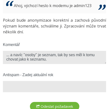
Video
Ahoj, výchozí heslo k modemu je admin123
-41%
Copywriter
Algoritmy
Time management
Ostatní
-10%
Pokud bude anonymizace korektní a zachová původní
WordPress specialista
Umělá inteligence (AI)
Windows
Fórum
význam komentáře, schválíme ji. Zpracování může trvat
několik dní.
SEO specialista
Pro děti
Linux
Více
Komentář
Sítě
Fórum
Kybernetická bezpečnost
Elektronický podpis
Antispam - Zadej aktuální rok
Fórum