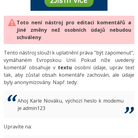
-80%
Vývojář mobilních aplikací
-80%
Python
Digitální gramotnost
Photoshop
HTML5, CSS3, Bootstrap, SEO
PHP
-80%
-30%
Specialista na AI a bigdata
-80%
JavaScript
Marketing
Toto není nástroj pro editaci komentářů a
Adobe Illustrator
SQL a databáze
JavaScript
jiné změny než osobních údajů nebudou
-80%
C# Game developer
-30%
PHP
WordPress
schváleny
Adobe Lightroom
.
Testování a verzování
Python
-80%
-30%
Webdesigner
-15%
C++
SEO
Adobe XD
Tento nástroj slouží k uplatnění práva "být zapomenut",
UML a návrhové vzory
HTML / CSS
vymáhaném Evropskou Unií. Pokud níže uvedený
-80%
Tester
-25%
Swift
UX
Adobe InDesign
komentář obsahuje v
textu
osobní údaje, uprav text
React
UML a návrhové vzory
tak, aby zůstal obsah komentáře zachován, ale údaje
-80%
Systémový administrátor
Kotlin
Business
Adobe After Effects
byly anonymizovány. Např. tedy:
Spring
MySQL/MariaDB
-80%
-25%
Grafik / UX/UI návrhář
-80%
C
Kryptoměny
Blender
ASP.NET MVC
MS-SQL
Ahoj Karle Nováku, výchozí heslo k modemu
-30%
3D grafik
VB.NET
je admin123
Copywriting
Inkscape
Django
SQLite
-80%
Projektový manažer
-80%
SQL
MS Office
Fotografování
Upravíte na:
Best practices
-80%
Databázový analytik
Návrh SW
Google Dokumenty