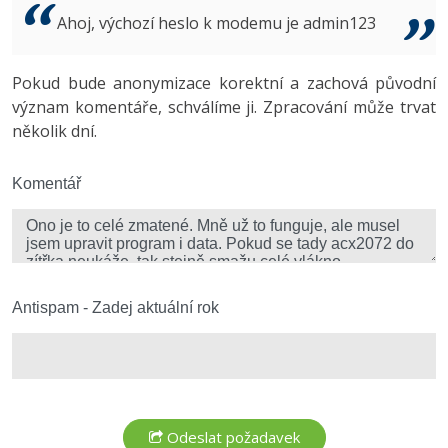
Video
Ahoj, výchozí heslo k modemu je admin123
-41%
Copywriter
Algoritmy
Time management
Ostatní
-10%
Pokud bude anonymizace korektní a zachová původní
WordPress specialista
Umělá inteligence (AI)
Windows
Fórum
význam komentáře, schválíme ji. Zpracování může trvat
několik dní.
SEO specialista
Pro děti
Linux
Více
Komentář
Sítě
Fórum
Kybernetická bezpečnost
Elektronický podpis
Antispam - Zadej aktuální rok
Fórum