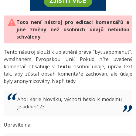
-80%
Vývojář mobilních aplikací
-80%
Python
Digitální gramotnost
Photoshop
HTML5, CSS3, Bootstrap, SEO
PHP
-80%
-30%
Specialista na AI a bigdata
-80%
JavaScript
Marketing
Toto není nástroj pro editaci komentářů a
Adobe Illustrator
SQL a databáze
JavaScript
jiné změny než osobních údajů nebudou
-80%
C# Game developer
-30%
PHP
WordPress
schváleny
Adobe Lightroom
.
Testování a verzování
Python
-80%
-30%
Webdesigner
-15%
C++
SEO
Adobe XD
Tento nástroj slouží k uplatnění práva "být zapomenut",
UML a návrhové vzory
HTML / CSS
vymáhaném Evropskou Unií. Pokud níže uvedený
-80%
Tester
-25%
Swift
UX
Adobe InDesign
komentář obsahuje v
textu
osobní údaje, uprav text
React
UML a návrhové vzory
tak, aby zůstal obsah komentáře zachován, ale údaje
-80%
Systémový administrátor
Kotlin
Business
Adobe After Effects
byly anonymizovány. Např. tedy:
Spring
MySQL/MariaDB
-80%
-25%
Grafik / UX/UI návrhář
-80%
C
Kryptoměny
Blender
ASP.NET MVC
MS-SQL
Ahoj Karle Nováku, výchozí heslo k modemu
-30%
3D grafik
VB.NET
je admin123
Copywriting
Inkscape
Django
SQLite
-80%
Projektový manažer
-80%
SQL
MS Office
Fotografování
Upravíte na:
Best practices
-80%
Databázový analytik
Návrh SW
Google Dokumenty