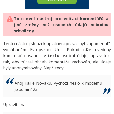
-80%
Vývojář mobilních aplikací
-80%
Python
Digitální gramotnost
Photoshop
HTML5, CSS3, Bootstrap, SEO
PHP
-80%
-30%
Specialista na AI a bigdata
-80%
JavaScript
Marketing
Toto není nástroj pro editaci komentářů a
Adobe Illustrator
SQL a databáze
JavaScript
jiné změny než osobních údajů nebudou
-80%
C# Game developer
-30%
PHP
WordPress
schváleny
Adobe Lightroom
.
Testování a verzování
Python
-80%
-30%
Webdesigner
-15%
C++
SEO
Adobe XD
Tento nástroj slouží k uplatnění práva "být zapomenut",
UML a návrhové vzory
HTML / CSS
vymáhaném Evropskou Unií. Pokud níže uvedený
-80%
Tester
-25%
Swift
UX
Adobe InDesign
komentář obsahuje v
textu
osobní údaje, uprav text
React
UML a návrhové vzory
tak, aby zůstal obsah komentáře zachován, ale údaje
-80%
Systémový administrátor
Kotlin
Business
Adobe After Effects
byly anonymizovány. Např. tedy:
Spring
MySQL/MariaDB
-80%
-25%
Grafik / UX/UI návrhář
-80%
C
Kryptoměny
Blender
ASP.NET MVC
MS-SQL
Ahoj Karle Nováku, výchozí heslo k modemu
-30%
3D grafik
VB.NET
je admin123
Copywriting
Inkscape
Django
SQLite
-80%
Projektový manažer
-80%
SQL
MS Office
Fotografování
Upravíte na:
Best practices
-80%
Databázový analytik
Návrh SW
Google Dokumenty