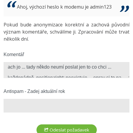
Video
Ahoj, výchozí heslo k modemu je admin123
-41%
Copywriter
Algoritmy
Time management
Ostatní
-10%
Pokud bude anonymizace korektní a zachová původní
WordPress specialista
Umělá inteligence (AI)
Windows
Fórum
význam komentáře, schválíme ji. Zpracování může trvat
několik dní.
SEO specialista
Pro děti
Linux
Více
Komentář
Sítě
Fórum
Kybernetická bezpečnost
Elektronický podpis
Antispam - Zadej aktuální rok
Fórum