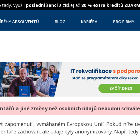
 tady. Využij
poslední šanci
a získej až
80 % extra kreditů ZDAR
ÍBĚHY ABSOLVENTŮ
BLOG
KARIÉRA
PRO FIRMY
entářů a jiné změny než osobních údajů nebudou schvál
"být zapomenut", vymáhaném Evropskou Unií. Pokud níže 
mentáře zachován, ale údaje byly anonymizovány. Např. tedy: