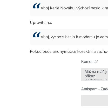
Ahoj Karle Nováku, výchozí heslo k
Upravíte na:
Ahoj, výchozí heslo k modemu je ad
Pokud bude anonymizace korektní a zachová
Komentář
Antispam - Zade