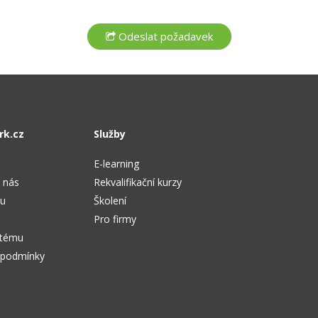
rk.cz
Služby
E-learning
 nás
Rekvalifikační kurzy
tu
Školení
Pro firmy
stému
 podmínky