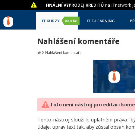
FINÁLNÍ VÝPRODEJ KREDITŮ
na ITnetwork je
IT KURZY
IT E-LEARNING
PŘ
od
0 Kč
Nahlášení komentáře
Nahlášení komentáře
Toto není nástroj pro editaci kom
Tento nástroj slouží k uplatnění práva 
údaje, uprav text tak, aby zůstal obsah ko