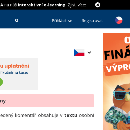
MA
na náš
interaktivní e-learning
.
Zjisti více:
Přihlásit se
Registrovat
eny
.
uvedený komentář obsahuje v
textu
osobní