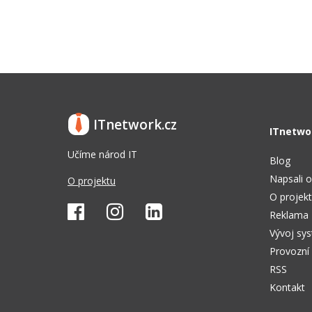
ITnetwork.cz
ITnetwo
Učíme národ IT
Blog
Napsali o
O projektu
O projek
Reklama
Vývoj sy
Provozní
RSS
Kontakt