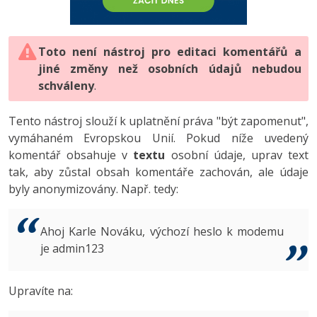
-80%
Vývojář mobilních aplikací
-80%
Python
Digitální gramotnost
Photoshop
HTML5, CSS3, Bootstrap, SEO
PHP
-80%
-30%
Specialista na AI a bigdata
-80%
JavaScript
Marketing
Toto není nástroj pro editaci komentářů a
Adobe Illustrator
SQL a databáze
JavaScript
jiné změny než osobních údajů nebudou
-80%
C# Game developer
-30%
PHP
WordPress
schváleny
Adobe Lightroom
.
Testování a verzování
Python
-80%
-30%
Webdesigner
-15%
C++
SEO
Adobe XD
Tento nástroj slouží k uplatnění práva "být zapomenut",
UML a návrhové vzory
HTML / CSS
vymáhaném Evropskou Unií. Pokud níže uvedený
-80%
Tester
-25%
Swift
UX
Adobe InDesign
komentář obsahuje v
textu
osobní údaje, uprav text
React
UML a návrhové vzory
tak, aby zůstal obsah komentáře zachován, ale údaje
-80%
Systémový administrátor
Kotlin
Business
Adobe After Effects
byly anonymizovány. Např. tedy:
Spring
MySQL/MariaDB
-80%
-25%
Grafik / UX/UI návrhář
-80%
C
Kryptoměny
Blender
ASP.NET MVC
MS-SQL
Ahoj Karle Nováku, výchozí heslo k modemu
-30%
3D grafik
VB.NET
je admin123
Copywriting
Inkscape
Django
SQLite
-80%
Projektový manažer
-80%
SQL
MS Office
Fotografování
Upravíte na:
Best practices
-80%
Databázový analytik
Návrh SW
Google Dokumenty