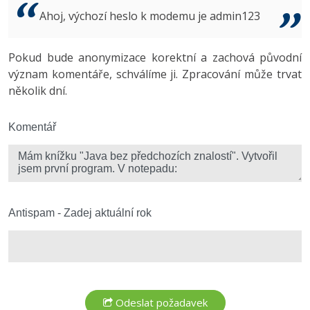
Video
Ahoj, výchozí heslo k modemu je admin123
-41%
Copywriter
Algoritmy
Time management
Ostatní
-10%
Pokud bude anonymizace korektní a zachová původní
WordPress specialista
Umělá inteligence (AI)
Windows
Fórum
význam komentáře, schválíme ji. Zpracování může trvat
několik dní.
SEO specialista
Pro děti
Linux
Více
Komentář
Sítě
Fórum
Kybernetická bezpečnost
Elektronický podpis
Antispam - Zadej aktuální rok
Fórum