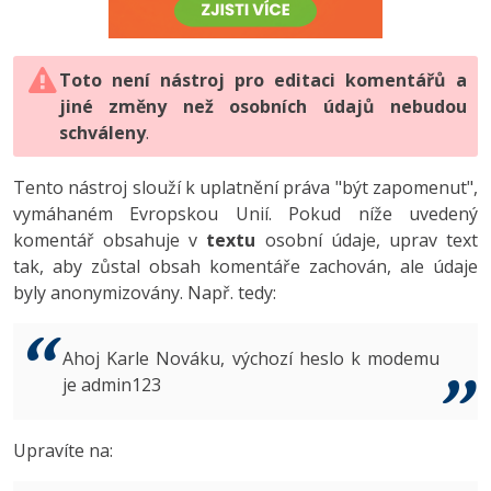
-80%
Vývojář mobilních aplikací
-80%
Python
Digitální gramotnost
Photoshop
HTML5, CSS3, Bootstrap, SEO
PHP
-80%
-30%
Specialista na AI a bigdata
-80%
JavaScript
Marketing
Toto není nástroj pro editaci komentářů a
Adobe Illustrator
SQL a databáze
JavaScript
jiné změny než osobních údajů nebudou
-80%
C# Game developer
-30%
PHP
WordPress
schváleny
Adobe Lightroom
.
Testování a verzování
Python
-80%
-30%
Webdesigner
-15%
C++
SEO
Adobe XD
Tento nástroj slouží k uplatnění práva "být zapomenut",
UML a návrhové vzory
HTML / CSS
vymáhaném Evropskou Unií. Pokud níže uvedený
-80%
Tester
-25%
Swift
UX
Adobe InDesign
komentář obsahuje v
textu
osobní údaje, uprav text
React
UML a návrhové vzory
tak, aby zůstal obsah komentáře zachován, ale údaje
-80%
Systémový administrátor
Kotlin
Business
Adobe After Effects
byly anonymizovány. Např. tedy:
Spring
MySQL/MariaDB
-80%
-25%
Grafik / UX/UI návrhář
-80%
C
Kryptoměny
Blender
ASP.NET MVC
MS-SQL
Ahoj Karle Nováku, výchozí heslo k modemu
-30%
3D grafik
VB.NET
je admin123
Copywriting
Inkscape
Django
SQLite
-80%
Projektový manažer
-80%
SQL
MS Office
Fotografování
Upravíte na:
Best practices
-80%
Databázový analytik
Návrh SW
Google Dokumenty