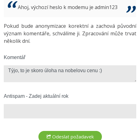
Video
Ahoj, výchozí heslo k modemu je admin123
-41%
Copywriter
Algoritmy
Time management
Ostatní
-10%
Pokud bude anonymizace korektní a zachová původní
WordPress specialista
Umělá inteligence (AI)
Windows
Fórum
význam komentáře, schválíme ji. Zpracování může trvat
několik dní.
SEO specialista
Pro děti
Linux
Více
Komentář
Sítě
Fórum
Kybernetická bezpečnost
Elektronický podpis
Antispam - Zadej aktuální rok
Fórum